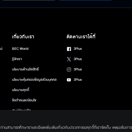
เกี่ยวกับเรา
ติดตามเราได้ที่
น์
BEC World
3Plus
รู้จักเรา
3Plus
นโยบายด้านลิขสิทธิ์
3Plus
นโยบายคุ้มครองข้อมูลส่วนบุคคล
3Plus
นโยบายคุกกี้
ข้อกำหนด/เงื่อนไข
ศูนย์ช่วยเหลือ
gkok Entertainment Co.,Ltd. All Rights Reserved. Powered by BECi Corpo
ึ้น ท่านสามารถศึกษารายละเอียดเพิ่มเติมเกี่ยวกับประเภทของคุกกี้ที่เราจัดเก็บ เหตุผลในการใช้