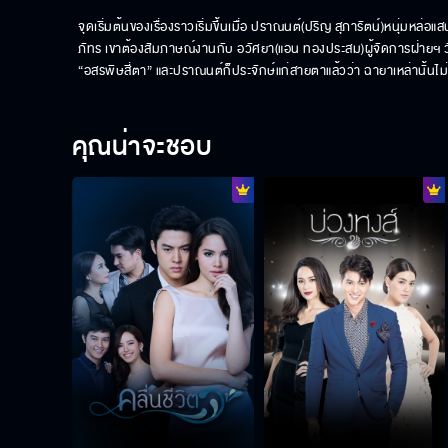
จุดเริ่มต้นของเรื่องราวเริ่มขึ้นเมื่อ ปราณนต์(ปริญ สุภารัตน์)หนุ่ม
ภัทร เขาต้องสัมภาษณ์งานกับ อวัศยา(แอน ทองประสม)ผู้จัดการฝ่ายฯ วัยสา
“อสรพิษสี่ตา” และปราณนต์ก็ประจักษ์แก่สายตาแล้วว่า ฉายาเหล่านั้นไม่
คุณน่าจะชอบ