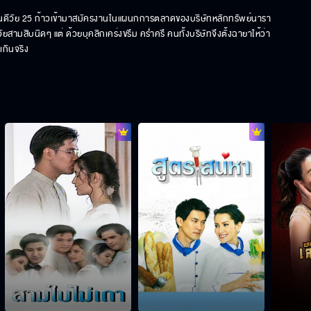
หล่อแสนดีวัย 25 ก้าวเข้ามาสมัครงานในแผนกการตลาดของบริษัทหลักทรัพย์นารา
มสิบนิดๆ แต่ ด้วยบุคลิกเคร่งขรึม คร่ำครึ คนทั้งบริษัทจึงตั้งฉายาให้ว่า 
เกินจริง