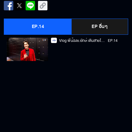
EP.14
EP อื่นๆ
Vlog พี่น้องย.ยักษ์ เดินสายโปรโมท "ธี่หยด"
EP.14