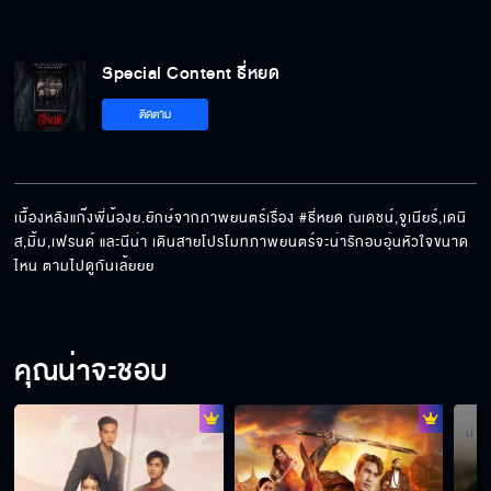
Special Content ธี่หยด
ติดตาม
เบื้องหลังแก๊งพี่น้องย.ยักษ์จากภาพยนตร์เรื่อง #ธี่หยด ณเดชน์,จูเนียร์,เดนิ
ส,มิ้ม,เฟรนด์ และนีน่า เดินสายโปรโมทภาพยนตร์จะน่ารักอบอุ่นหัวใจขนาด
ไหน ตามไปดูกันเล้ยยย
คุณน่าจะชอบ