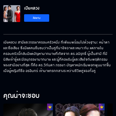
เมียหลวง EP.15[5/6]
เมียหลวง
ติดตาม
เมียหลวง EP.15[6/6]
เมียหลวง สามีและภรรยาครอบครัวหนึ่ง ที่เพียบพร้อมไปด้วยฐานะ หน้าตา 
และชื่อเสียง ซึ่งมีแต่คนชื่นชมว่าเป็นคู่ที่น่าอิจฉาและเหมาะกัน แต่ภายใน
ครอบครัวนี้กลับมีแต่ปัญหามากมายที่เกิดจาก ดร.อนิรุทธิ์ ผู้เป็นสามี ที่มี
นิสัยเจ้าชู้และมีอนุภรรยามากมาย และผู้ที่คอยรับรู้และเสียใจกับพฤติกรรม
ของสามีอย่างที่สุด ก็คือ ดร.วิกันดา ภรรยา ปัญหาหนักเริ่มพอกพูนมากขึ้น 
เมื่อผู้หญิงที่ชื่อ อรอินทร์ เข้ามาแทรกกลางระหว่างชีวิตคู่ของทั้งคู่
คุณน่าจะชอบ