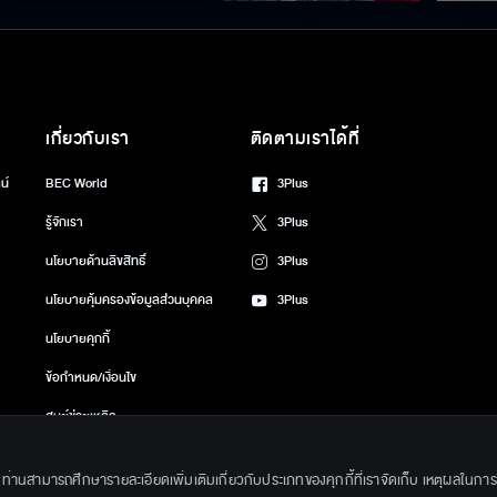
เกี่ยวกับเรา
ติดตามเราได้ที่
น์
BEC World
3Plus
รู้จักเรา
3Plus
นโยบายด้านลิขสิทธิ์
3Plus
นโยบายคุ้มครองข้อมูลส่วนบุคคล
3Plus
นโยบายคุกกี้
ข้อกำหนด/เงื่อนไข
ศูนย์ช่วยเหลือ
gkok Entertainment Co.,Ltd. All Rights Reserved. Powered by BECi Corpo
ึ้น ท่านสามารถศึกษารายละเอียดเพิ่มเติมเกี่ยวกับประเภทของคุกกี้ที่เราจัดเก็บ เหตุผลในการใช้