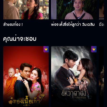
ลำยองท้อง !
พ่อจะตั้งชื่อให้ลูกว่า วันเฉลิม
มึงต
คุณน่าจะชอบ