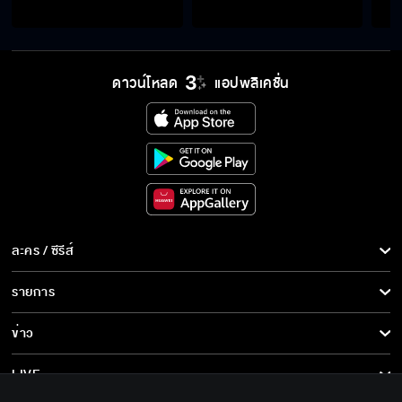
ดาวน์โหลด
แอปพลิเคชั่น
ละคร / ซีรีส์
ละคร/ซีรีส์
รายการ
ซีรีส์นานาชาติ
รายการทั้งหมด
ข่าว
การ์ตูน & เกม
ข่าวทั้งหมด
LIVE
รายการข่าว
ทีวีออนไลน์