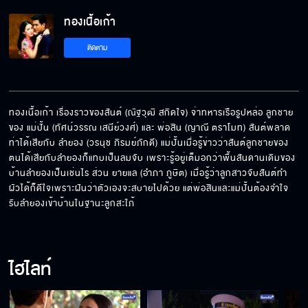
ทองเนื้อเก้า EP.18[5/6]
ทองเนื้อเก้า
ติดตาม
ทองเนื้อเก้า EP.18[6/6]
ทองเนื้อเก้า เรื่องราวของสันต์ (ณัฐวุฒิ สกิดใจ) จ่าทหารเรือรูปหล่อ ลูกชาย
ของ แม่ปั้น (ทัศน์วรรณ เสนีย์วงศ์) และ พ่อสิน (ญาณี ตราโมท) สันต์พลาด
ท่าได้เสียกับ ลำยอง (วรนุช ภิรมย์ภักดี) แม่ปั้นเมื่อรู้ข่าวว่าสันต์ลูกชายของ
ตนได้เสียกับลำยองก็แทบเป็นลมจับ เพราะรู้อยู่เต็มอกว่าพื้นสันดานเดิมของ
บ้านลำยองเป็นเช่นไร ส่วน ยายแล (อำภา ภูษิต) เมื่อรู้ว่าลูกสาวจับสันต์ทำ
ผัวได้ก็ดีใจเพราะฝันว่าตัวเองจะสบายไปด้วย แต่พ่อสินและแม่ปั้นต้องจำใจ
รับลำยองเข้าบ้านในฐานะลูกสะใภ้
ไฮไลท์