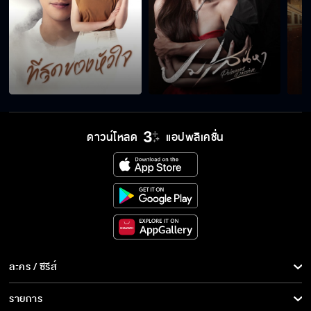
ดาวน์โหลด
แอปพลิเคชั่น
ละคร / ซีรีส์
ละคร/ซีรีส์
รายการ