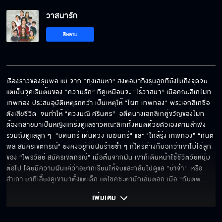
วาสนารัก
ติดตาม
เรื่องราวของรุ่นพ่อ แม่ จาก “ทุ่งเสน่หา” ส่งต่อมาถึงรุ่นลูกที่ยังไม่ถึงจุดจบ 
แต่เป็นจุดเริ่มต้นของ “ความรัก” ที่ดูเหมือนจะ “ไร้วาสนา” เมื่อคณะลิเกไผท 
เทพทอง ประสบอุบัติเหตุรถคว่ำ เป็นเหตุให้ "ไผท เทพทอง" พระเอกลิเกชื่อ
ดังเสียชีวิต  จนทำให้ "ดวงมณี ศรีนคร”  อดีตนางเอกลิเกคู่ขวัญของไผท 
ต้องกลายมาเป็นหญิงแกร่งดูแลชาวคณะลิเกทั้งหมดด้วยตัวเองตามลำพัง 
รวมถึงดูแลลูก ๆ  "บดินทร์ เด่นดวง เมฆินทร์" และ "ใกล้รุ่ง เทพทอง” “กันต
พล สมัครเขตกรณ์" ยังคงอยู่กับฝันร้ายซ้ำ ๆ ที่ใครต่างก็บอกว่าเขาไม่ใช่ลูก
ของ “ไพรวัลย์ สมัครเขตกรณ์” เมื่อตื่นจากฝัน เขาก็เดินหน้าใช้ชีวิตวัยหนุ่ม
ต่อไป โดยมีความฝันแค่ว่าอยากเรียนให้จบและกลับไปดูแล "ย่าจ๋า"  หรือ
สำเภา ย่าที่เลี้ยงดูเขามาตั้งแต่เด็ก แต่โชคชะตามักเล่นตลก เมื่อ “กันตพ
... 
เพิ่มเติม 