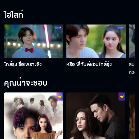
ไฮไลท์
ใกล้รุ่ง ชื่อเพราะจัง
หรือ พี่กันต์ชอบใกล้รุ่ง
สมบั
ห่วง
คุณน่าจะชอบ