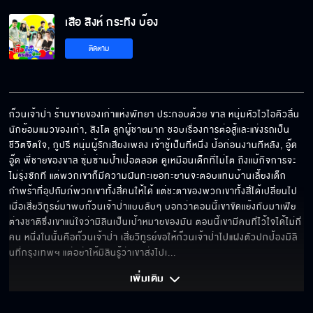
เสือ สิงห์ กระทิง บ๊อง
ติดตาม
ก๊วนเจ้าป่า ร้านขายของเก่าแห่งพัทยา ประกอบด้วย ขาล หนุ่มหัวไวไอคิวลื่น 
นักย้อมแมวของเก่า, สิงโต ลูกผู้ชายมาก ชอบเรื่องการต่อสู้และแข่งรถเป็น
ชีวิตจิตใจ, กูปรี หนุ่มผู้รักเสียงเพลง เจ้าชู้เป็นที่หนึ่ง ป้อก่อนงานทีหลัง, อู๊ด
อู๊ด พี่ชายของขาล ซุ่มซ่ามป้ำเป๋อตลอด ดูเหมือนเด็กที่ไม่โต ถึงแม้กิจการจะ
ไม่รุ่งซักที แต่พวกเขาก็มีความฝันทะเยอทะยานจะตอบแทนบ้านเลี้ยงเด็ก
กำพร้าที่อุปถัมภ์พวกเขาทั้งสี่คนให้ได้ แต่ชะตาของพวกเขาทั้งสี่ได้เปลี่ยนไป 
เมื่อเสี่ยวิทูรย์มาพบก๊วนเจ้าป่าแบบลับๆ บอกว่าตอนนี้เขาขัดแย้งกับมาเฟีย
ต่างชาติซึ่งเขาแน่ใจว่ามิลินเป็นเป้าหมายของมัน ตอนนี้เขามีคนที่ไว้ใจได้ไม่กี่
คน หนึ่งในนั้นคือก๊วนเจ้าป่า เสี่ยวิทูรย์ขอให้ก๊วนเจ้าป่าไปแฝงตัวปกป้องมิลิ
นที่กรุงเทพฯ แต่อย่าให้มิลินรู้ว่าเขาส่งไปเ
... 
เพิ่มเติม 