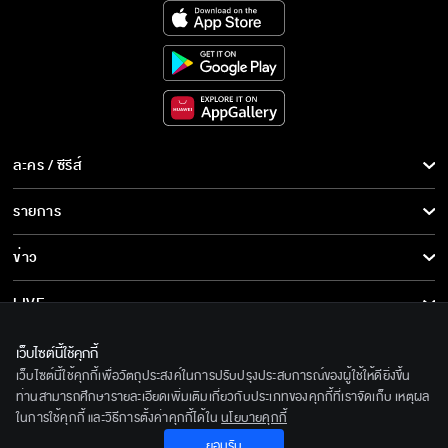
ละคร / ซีรีส์
ละคร/ซีรีส์
รายการ
ซีรีส์นานาชาติ
รายการทั้งหมด
ข่าว
การ์ตูน & เกม
ข่าวทั้งหมด
LIVE
รายการข่าว
ทีวีออนไลน์
เกี่ยวกับเรา
เว็บไซต์นี้ใช้คุกกี้
ข่าวประชาสัมพันธ์
เว็บไซต์นี้ใช้คุกกี้เพื่อวัตถุประสงค์ในการปรับปรุงประสบการณ์ของผู้ใช้ให้ดียิ่งขึ้น
BEC World
ติดตามเราได้ที่
ท่านสามารถศึกษารายละเอียดเพิ่มเติมเกี่ยวกับประเภทของคุกกี้ที่เราจัดเก็บ เหตุผล
ในการใช้คุกกี้ และวิธีการตั้งค่าคุกกี้ได้ใน
นโยบายคุกกี้
รู้จักเรา
© 2020 Bangkok Entertainment Co.,Ltd. All Rights Reserved.
ยอมรับ