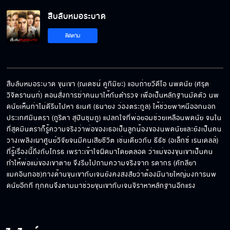
สืบลับหมอระบาด
คุณหมอคิดจะทำอะไร คิดให้ดี ๆ นะครับ
ติดตาม
ทุกอย่างมันเกิดขึ้นเร็วมาก รอผลพิสูจน์ก่อนได้
มั้ย
สืบลับหมอระบาด ขุนเขา (ณเดชน์ คูกิมิยะ) แอบถ่ายวีดีโอ นพดนัย (ศรุต 
วิจิตรานนท์) ตอนสั่งการฆ่าคนมาให้กับตำรวจ เพื่อเป็นหลักฐานมัดตัว นพ
ดนัยเห็นท่าไม่ดีรีบไปหา ธเนศ (ธนายง ว่องตระกูล) ให้ช่วยพาหนีออกนอก
พ่อตายเพราะได้รับสารมอร์ฟีนเกินขนาด
ประเทศมินตรา (ภูริตา สุปินชุมภู) แปลกใจที่พ่อยอมช่วยเหลือนพดนัย จนใน
ที่สุดมินตราก็รู้ความจริงว่าพ่อของเธอเป็นลูกน้องของนพดนัยและยังเป็นคน
วางเพลิงเผาศูนย์วิจัยจนมีคนเสียชีวิต เช่นเดียวกับ ธีธัช (อเล็กซ์ เรนเดลล์) 
ที่รู้เรื่องนี้ถึงกับโกรธ เพราะเข้าใจผิดมาโดยตลอด ว่าแม่ของขุนเขาเป็นคน
ทำให้พ่อแม่ของเขาตาย จึงรีบไปถามความจริงจาก รดากร (คัทลียา 
ผมรอได้นานแค่ไหนผมก็รอได้
แมคอินทอช)ทางด้านขุนเขากับเจนยังคงสงสัยว่าต้องมีนายใหญ่บงการนพ
ดนัยอีกที ทุกคนจึงตามมาช่วยขุนเขากับเจนจิราหาหลักฐานอีกแรง
เรื่องเมื่อคืนเรายังคุยกันไม่จบ