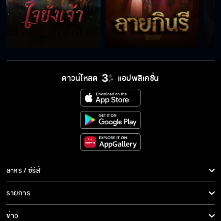
สัญญานะไม่ว่าจะเกิดอะไรขึ้น หมอต้องปลอดภัย
ผมไม่จูบใคร ถ้าผมไม่ได้ชอบคนนั้น
ดาวน์โหลด
แอปพลิเคชั่น
ต้องปกป้องทุกคนบนโลกด้วยการบอกว่าเป็น
แฟนงั้นเหรอ
เดี๋ยววันเกิดหมอจะซื้อนาฬิกาให้ จะได้มีเวลา
เยอะๆ
ละคร / ซีรีส์
ละคร/ซีรีส์
รายการ
ทำทุกอย่างเพื่อช่วย ขุน แต่คนที่ ขุน เป็นห่วงกลับ
ซีรีส์นานาชาติ
เป็นคุณเจน
รายการทั้งหมด
ข่าว