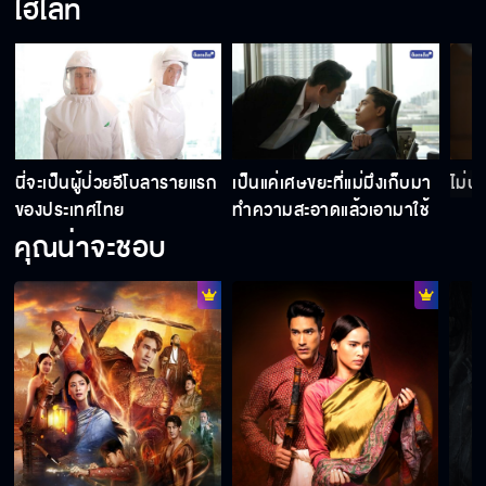
ไฮไลท์
รับลูกของหมอครองขวัญเข้ามา ตั้งใจจะเล่นงาน
ฉันใช่มั้ย
ทำไมถึงรักกูไม่ได้ ทำไม
นี่จะเป็นผู้ป่วยอีโบลารายแรก
เป็นแค่เศษขยะที่แม่มึงเก็บมา
ไม่ปล
ของประเทศไทย
ทำความสะอาดแล้วเอามาใช้
คุณน่าจะชอบ
เราทำทุกอย่างเพื่อขุน ทำไม ขุน ถึงรักเราไม่ได้
ถ้าต้องทะเลาะกัน สู้ไม่เริ่มเลยดีกว่า
ช่วยให้เกียรติผมด้วย