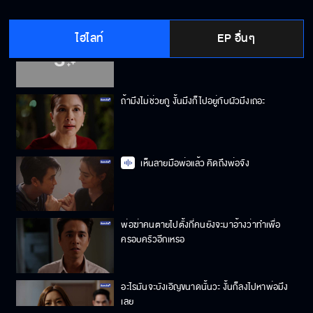
ไฮไลท์
EP อื่นๆ
ถึงพ่อคุณไม่อยู่แล้วแต่คุณยังมีผม ผมจะดูแลคุณ
เอง
ถ้ามึงไม่ช่วยกู งั้นมึงก็ไปอยู่กับผัวมึงเถอะ
เห็นลายมือพ่อแล้ว คิดถึงพ่อจัง
พ่อฆ่าคนตายไปตั้งกี่คนยังจะมาอ้างว่าทำเพื่อ
ครอบครัวอีกเหรอ
อะไรมันจะบังเอิญขนาดนั้นวะ งั้นก็ลงไปหาพ่อมึง
เลย