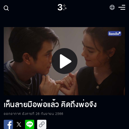
หมอเจอทางเข้าห้องลับแล้ว
ฉันถามว่า เด็กในรูปนี้คือใคร
Play
จัดการมันซะ
Video
เลวแล้วยังขี้ขลาด ยิ่งน่าขยะแขยง
เห็นลายมือพ่อแล้ว คิดถึงพ่อจัง
ออกอากาศ อังคารที่ 26 กันยายน 2566
แม่ไม่มีวันล้มเลิก