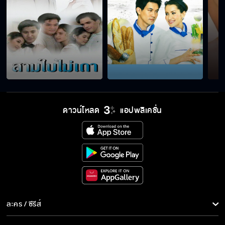
ดาวน์โหลด
แอปพลิเคชั่น
ละคร / ซีรีส์
ละคร/ซีรีส์