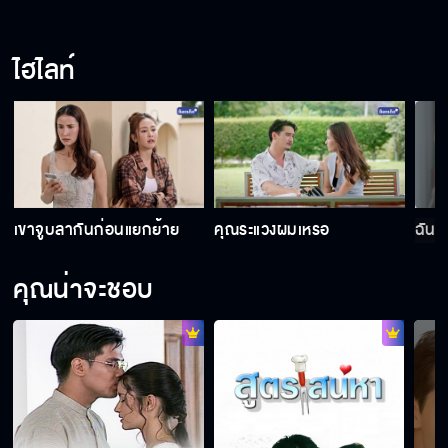
เกมรักทรยศ EP.15
ไฮไลท์
เกมรักทรยศ EP.16
เขาจูบลากันก่อนแยกย้าย
คุณระแวงผมเหรอ
ฉันก็
คุณน่าจะชอบ