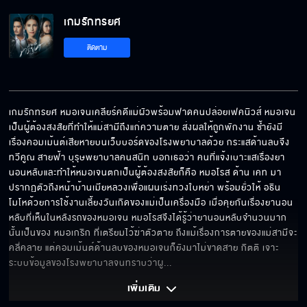
เกมรักทรยศ
เกมรักทรยศ EP.10
ติดตาม
เกมรักทรยศ EP.11
เกมรักทรยศ หมอเจนเคลียร์คดีแม่ผัวพร้อมฟาดคนปล่อยเฟคนิวส์ หมอเจน 
เป็นผู้ต้องสงสัยที่ทำให้แม่สามีถึงแก่ความตาย ส่งผลให้ถูกพักงาน ซ้ำยังมี
เรื่องคอมเม้นต์เสียหายบนเว็บบอร์ดของโรงพยาบาลด้วย กระแสด้านลบจึง
เกมรักทรยศ EP.12
ทวีคูณ สายฟ้า บุรุษพยาบาลคนสนิท บอกเธอว่า คนที่แจ้งเบาะแสเรื่องยา
นอนหลับและทำให้หมอเจนตกเป็นผู้ต้องสงสัยก็คือ หมอโรส ด้าน เคท มา
ปรากฏตัวถึงหน้าบ้านเมียหลวงเพื่อแผนเร่งทวงใบหย่า พร้อมยั่วให้ อธิน 
โมโหด้วยการใช้งานเลี้ยงวันเกิดของแม่เป็นเครื่องมือ เมื่อคุยกันเรื่องยานอน
หลับที่เห็นในหลังรถของหมอเจน หมอโรสจึงได้รู้ว่ายานอนหลับจำนวนมาก
เกมรักทรยศ EP.13
นั้นเป็นของ หมอเกริก ที่เตรียมไว้ฆ่าตัวตาย ถึงแม้เรื่องการตายของแม่สามีจะ
คลี่คลาย แต่คอมเม้นต์ด้านลบของหมอเจนก็ยังมาไม่ขาดสาย กิตติ เจาะ
ระบบข้อมูลของโรงพยาบาลจนทราบว่าผู
... 
เกมรักทรยศ EP.14
เพิ่มเติม 