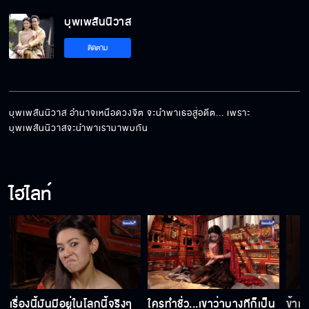
บุพเพสันนิวาส
ข้ามีราชการสำคัญ
ติดตาม
ข้าคิดจะออกเรือนครับ
บุพเพสันนิวาส อำนาจเหนือดวงจิต จะนำพาเธอสู่อดีต... เพราะ
บุพเพสันนิวาสจะนำพาเรามาพบกัน
หญิงผู้ดี...ไม่ควรบอกคิดถึงชายอื่น
ไฮไลท์
พระจันทร์สวย
ขอเวลาข้าคิด...สักน้อยเถอะเจ้าค่ะ
เรื่องนี้มันมีอยู่ในโลกนี้จริงๆ
ใครทำชั่ว...เขาว่าบางทีก็เป็น
ข้าเ