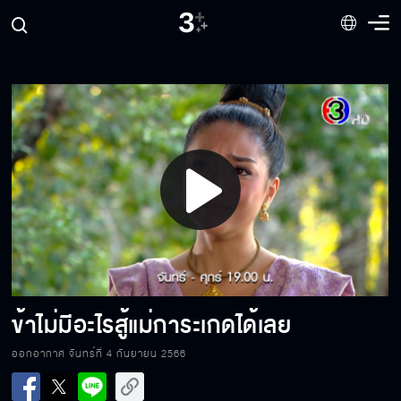
ข้าคิดถึงขุนเรือง
ข้ากับชายที่เจ้ามอบใจให้ ใครจะยิ่งใหญ่กว่ากัน!!
Play
หาทุกวิถีทางทำลายมัน!!
Video
ข้าไม่เห็นด้วยที่จะสร้างป้อม
ข้าไม่มีอะไรสู้แม่การะเกดได้เลย
ออกอากาศ จันทร์ที่ 4 กันยายน 2566
ดอกไม้อื่นข้าจะขยี้ทิ้งเมื่อไหร่ก็ได้