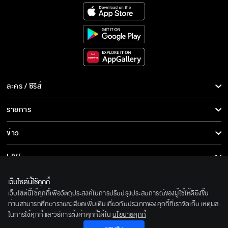
ข้ากับตาหมื่นขี้เก๊ก เป็นคู่หมายกัน!!
ออเจ้าเป็นใคร!!
ละคร / ซีรีส์
ละคร/ซีรีส์
รายการ
ไม่เคยพบเห็นใครหน้าด้านหน้าทนอย่างนี้
ซีรีส์นานาชาติ
รายการทั้งหมด
ข่าว
การ์ตูน & เกม
ข่าวทั้งหมด
LIVE
ใช้ร่างของข้าทำความดี
รายการข่าว
ทีวีออนไลน์
เกี่ยวกับเรา
เว็บไซต์นี้ใช้คุกกี้
ข่าวประชาสัมพันธ์
เว็บไซต์นี้ใช้คุกกี้เพื่อวัตถุประสงค์ในการปรับปรุงประสบการณ์ของผู้ใช้ให้ดียิ่งขึ้น
BEC World
บุพเพสันนิวาส วันนี้เสนอตอนแรก
ติดตามเราได้ที่
ท่านสามารถศึกษารายละเอียดเพิ่มเติมเกี่ยวกับประเภทของคุกกี้ที่เราจัดเก็บ เหตุผล
ในการใช้คุกกี้ และวิธีการตั้งค่าคุกกี้ได้ใน
นโยบายคุกกี้
รู้จักเรา