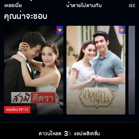
เหรอเนี่ย
บ้าตายไปตามกัน
เรอะ
คุณน่าจะชอบ
2 มาตรฐานชัดๆ
ออเจ้าพูดกับผู้ใด
ผมบนหัวของข้า จะหวียังไงมันก็เรื่องของข้า
สมใจแล้วสินะเจ้าคะ
ตอนใหม่
EP.
13
หยุดกล่าววาจาน่าเกลียดน่าชัง
ดาวน์โหลด
แอปพลิเคชั่น