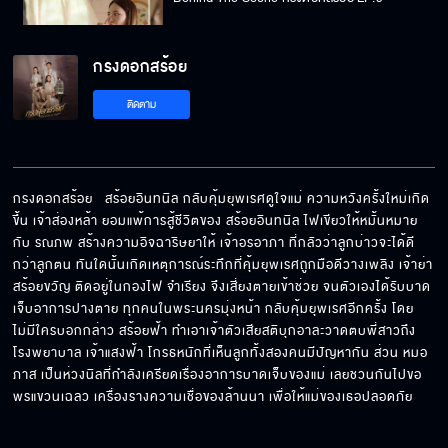
กรงดอกสร้อย
Behind The Scene กรงดอกสร้อย EP.8
ติดตาม
Behind The Scene กรงดอกสร้อย EP.7
กรงดอกสร้อย   สร้อยอินทนิล กลับคุ้มยุพเรศดูใจแม่ ความหวังครั้งใหม่เกิด
ขึ้น เจ้าส่องหล้า ยอมแพ้การสู้ชีวิตของ สร้อยอินทนิล ไฟเขียวให้หมั้นหมาย
กับ รณภพ สร้างความอิจฉาริษยาให้ เจ้าอรอาภา ที่กลัวว่าลูกบ่าวจะได้ดี
Behind The Scene กรงดอกสร้อย EP.6
กว่าลูกตน ทันใดนั้นเกิดเหตุการณ์ระทึกที่คุ้มยุพเรศถูกมือดีวางเพลิง เจ้าย่า
สร้อยขวัญ ติดอยู่ในกองไฟ จำเรียง จึงเสี่ยงตายเข้าช่วย จนตัวเองได้รับบาด
เจ็บอาการปางตาย ทุกคนในพระนครมุ่งหน้า กลับคุ้มยุพเรศอีกครั้ง โดย
ไม่มีใครบอกกล่าว สร้อยฟ้า ทำเอาเจ้าตัวเสียสติบุกอาละวาดตบพี่สาวถึง
โรงพยาบาล เจ้าแสงฟ้า โกรธหนักที่เห็นลูกทั้งสองคนมีปัญหากัน ส่วน หมอ
Behind The Scene กรงดอกสร้อย EP.5
ภาส เป็นห่วงนิลที่กำลังเครียดเรื่องอาการบาดเจ็บของแม่ เลยชวนกันไปขอ
พรแขวนเฉลว เครื่องรางความเชื่อของล้านนา เพื่อให้แม่ของเธอปลอดภัย
Behind The Scene กรงดอกสร้อย EP.4