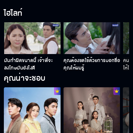
ไฮไลท์
Behind The Scene กรงดอกสร้อย EP.3
Behind The Scene กรงดอกสร้อย EP.2
มันทำผิดขนาดนี้ เจ้าพี่จะ
คุณต้องชดใช้ด้วยการบอกชื่อ
คนอย
ลงโทษมันยังไงดี
คุณให้ผมรู้
ให้ใค
คุณน่าจะชอบ
Behind The Scene กรงดอกสร้อย EP.1