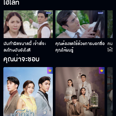
ไฮไลท์
กรงดอกสร้อย คืนนี้เสนอเป็นตอนแรก
ชะตากรรมความรักของพวกเขาเหล่านี้จะเป็นยัง
ไง? หาคำตอบได้ 21 กรกฎาคมนี้
มันทำผิดขนาดนี้ เจ้าพี่จะ
คุณต้องชดใช้ด้วยการบอกชื่อ
คนอย
ลงโทษมันยังไงดี
คุณให้ผมรู้
ให้ใค
คุณน่าจะชอบ
กรงดอกสร้อย เริ่ม 21 กรกฎาคมนี้
กรงดอกสร้อย