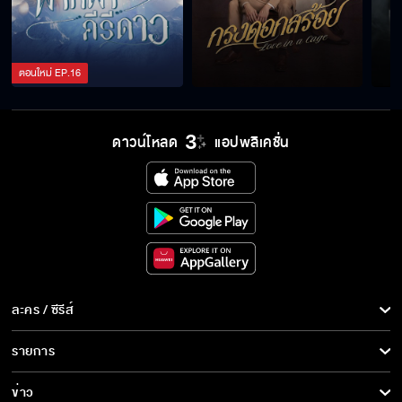
ตอนใหม่
EP.
16
ดาวน์โหลด
แอปพลิเคชั่น
ละคร / ซีรีส์
ละคร/ซีรีส์
รายการ
ซีรีส์นานาชาติ
รายการทั้งหมด
ข่าว