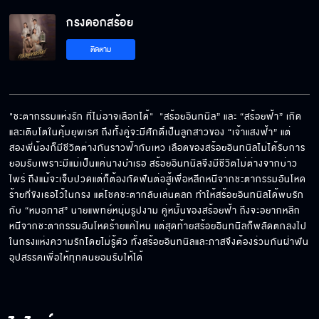
กรงดอกสร้อย
ใช้ความรักเยียวยา
ติดตาม
คนเหมาะสมกับฉันคือนิล
"ชะตากรรมแห่งรัก ที่ไม่อาจเลือกได้"  "สร้อยอินทนิล” และ “สร้อยฟ้า” เกิด
และเติบโตในคุ้มยุพเรศ ถึงทั้งคู่จะมีศักดิ์เป็นลูกสาวของ “เจ้าแสงฟ้า” แต่
สองพี่น้องก็มีชีวิตต่างกันราวฟ้ากับเหว เลือดของสร้อยอินทนิลไม่ได้รับการ
ถ้าคิดจะมายุ่งกับของฉันอีก...อย่าหาว่าฉันไม่
ยอมรับเพราะมีแม่เป็นแค่นางบำเรอ สร้อยอินทนิลจึงมีชีวิตไม่ต่างจากบ่าว
เตือน
ไพร่ ถึงแม้จะเจ็บปวดแต่ก็ต้องกัดฟันต่อสู้เพื่อหลีกหนีจากชะตากรรมอันโหด
ร้ายที่ขังเธอไว้ในกรง แต่โชคชะตากลับเล่นตลก ทำให้สร้อยอินทนิลได้พบรัก
กับ “หมอภาส” นายแพทย์หนุ่มรูปงาม คู่หมั้นของสร้อยฟ้า ถึงจะอยากหลีก
หนีจากชะตากรรมอันโหดร้ายแค่ไหน แต่สุดท้ายสร้อยอินทนิลก็พลัดตกลงไป
เวลานิลยิ้มโลกมันสดใส
ในกรงแห่งความรักโดยไม่รู้ตัว ทั้งสร้อยอินทนิลและภาสจึงต้องร่วมกันฝ่าฟัน
อุปสรรคเพื่อให้ทุกคนยอมรับให้ได้
รางวัลสำหรับคนไข้ที่เชื่อฟังหมอ