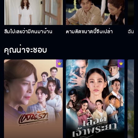
ลืมไปเลยว่ามีคนมาบ้าน
ตามติดขนาดนี้จีบเปล่า
ฉันไ
คุณน่าจะชอบ