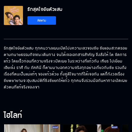
รักสุดใจยัยตัวแสบ
ติดตาม
รักสุดใจยัยตัวแสบ ทุกคนวางแผนเปิดโปงความเลวของชัย ชัยแอบสะกดรอย
ตามทนายธรรมกิจขณะเดินทาง จนได้เจอเอกสารสำคัญ จึงสั่งให้ โต จัดการ 
แก้ว โดยเร็วก่อนที่ความจริงจะเปิดเผย ในระหว่างที่แก้วกับ เฑียร ไปเยี่ยม 
เฮียเจ๋ง ราศี กับ ภัคคินี ก็ตามมาบอกความจริงทุกอย่างเกี่ยวกับชัย รวมถึง
เรื่องที่ตนเป็นแม่แท้ๆ ของแก้วด้วย ทั้งคู่ดีใจมากที่ได้เจอกัน แต่ก็กังวลเรื่อง
ชัยพยายามจะฮุบสมบัติที่ชิงชัยยกให้แก้ว ทุกคนจึงร่วมมือกันหาทางเปิดเผย
ตัวตนที่แท้จริงของเขา
ไฮไลท์