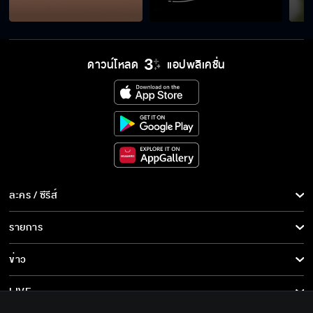
ดาวน์โหลด
แอปพลิเคชั่น
ละคร / ซีรีส์
ละคร/ซีรีส์
รายการ
ซีรีส์นานาชาติ
รายการทั้งหมด
ข่าว
การ์ตูน & เกม
ข่าวทั้งหมด
LIVE
รายการข่าว
ทีวีออนไลน์