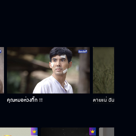
คุณหมอห่วงกิ๊ก !!
ตายแน่ ฉันตายแน่ ๆ