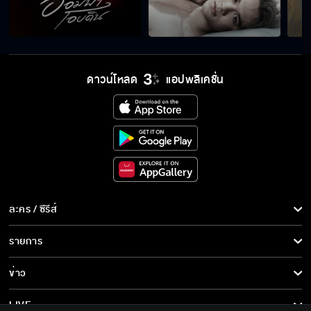
ดาวน์โหลด
แอปพลิเคชั่น
ละคร / ซีรีส์
ละคร/ซีรีส์
รายการ
ซีรีส์นานาชาติ
รายการทั้งหมด
ข่าว
การ์ตูน & เกม
ข่าวทั้งหมด
LIVE