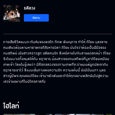
รตีลวง EP.18[5/6]
รตีลวง
ติดตาม
รตีลวง EP.18[6/6]
การเสียชีวิตแบบกะทันหันของพลโท ภิภพ พิษณุการ ทำให้ ภิไธย บุตรชาย
คนเดียวต้องตามหาฆาตกรที่สังหารบิดา ภิไธย มั่นใจว่าต้องเป็นฝีมือของ
กมลทิพย์ เมียสาวคราวลูก อดีตคนรัก ซึ่งหนีหายไปกับชายแปลกหน้า ภิไธย
จึงโยนบาปทั้งหมดให้กับ ชฎาธาร น้องสาวของกมลทิพย์ที่บูชาภิไธยเหมือน
เทพเจ้า โดยไม่รู้เลยว่า นี่คือกลลวงของกามเทพที่จะร่ายมนต์ผูกมัดเขากับ
ชฎาธารเอาไว้ ซึ่งบนเส้นทางแห่งความรัก ความแค้นนี้ ยังมีปิ่นนภา บุตร
สาวผู้มีพระคุณของภิไธย เข้ามาพัวพันและทำให้ทุกอย่างพลิกผันไปสู่ความ
เลวร้ายอย่างที่ไม่มีใครคาดถึง
ไฮไลท์