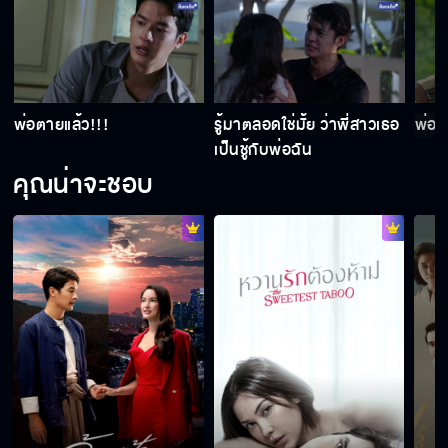
พ่อตายแล้ว!!!
รู้มาตลอดใช่มั้ย ว่าพี่สาวเธอ
พ่อผ
เป็นชู้กับพ่อฉัน
คุณน่าจะชอบ