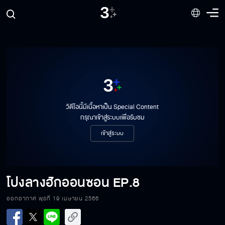
โปงลางฮักออนซอน EP.1
โปงลางฮักออนซอน EP.2
วิดีโอนี้มีเนื้อหาเป็น Special Content
กรุณาเข้าสู่ระบบเพื่อรับชม
โปงลางฮักออนซอน EP.3
เข้าสู่ระบบ
โปงลางฮักออนซอน EP.4
โปงลางฮักออนซอน
EP.8
ออกอากาศ พุธที่ 19 เมษายน 2566
โปงลางฮักออนซอน EP.5