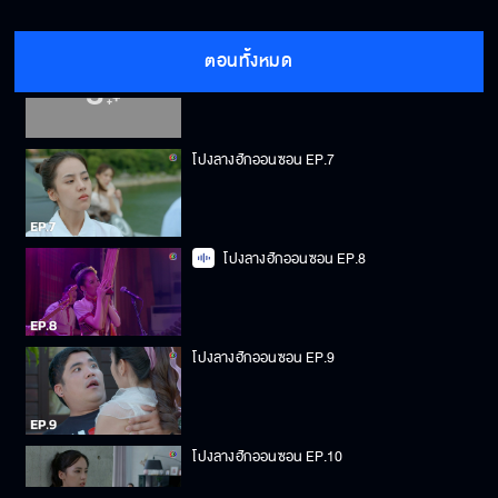
ตอนทั้งหมด
โปงลางฮักออนซอน EP.6
โปงลางฮักออนซอน EP.7
โปงลางฮักออนซอน EP.8
โปงลางฮักออนซอน EP.9
โปงลางฮักออนซอน EP.10