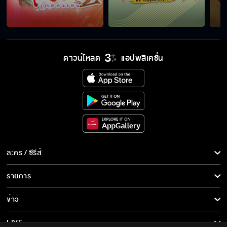
โปงลางฮักออนซอน EP.21
ดาวน์โหลด
แอปพลิเคชั่น
โปงลางฮักออนซอน EP.22
โปงลางฮักออนซอน EP.23
ละคร / ซีรีส์
โปงลางฮักออนซอน EP.24
ละคร/ซีรีส์
รายการ
ซีรีส์นานาชาติ
รายการทั้งหมด
ข่าว
โปงลางฮักออนซอน EP.25
การ์ตูน & เกม
ข่าวทั้งหมด
LIVE