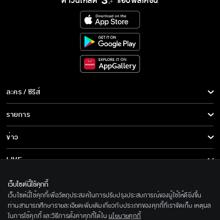
ดาวน์โหลด
แอปพลิเคชั่น
ละคร / ซีรีส์
ละคร/ซีรีส์
รายการ
ซีรีส์นานาชาติ
รายการทั้งหมด
ข่าว
การ์ตูน & เกม
ข่าวทั้งหมด
LIVE
รายการข่าว
ทีวีออนไลน์
เกี่ยวกับเรา
เว็บไซต์นี้ใช้คุกกี้
ข่าวประชาสัมพันธ์
เว็บไซต์นี้ใช้คุกกี้เพื่อวัตถุประสงค์ในการปรับปรุงประสบการณ์ของผู้ใช้ให้ดียิ่งขึ้น
BEC World
ติดตามเราได้ที่
ท่านสามารถศึกษารายละเอียดเพิ่มเติมเกี่ยวกับประเภทของคุกกี้ที่เราจัดเก็บ เหตุผล
ในการใช้คุกกี้ และวิธีการตั้งค่าคุกกี้ได้ใน
นโยบายคุกกี้
รู้จักเรา