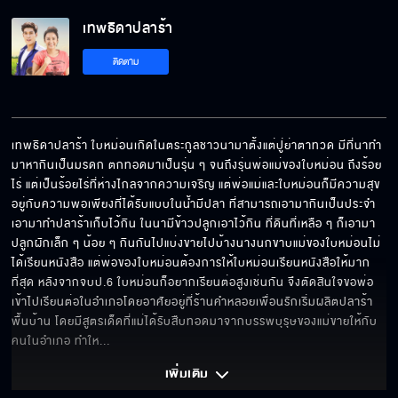
เทพธิดาปลาร้า EP.11[5/6]
เทพธิดาปลาร้า
ติดตาม
เทพธิดาปลาร้า EP.11[6/6]
เทพธิดาปลาร้า ใบหม่อนเกิดในตระกูลชาวนามาตั้งแต่ปู่ย่าตาทวด มีที่นาทำ
มาหากินเป็นมรดก ตกทอดมาเป็นรุ่น ๆ จนถึงรุ่นพ่อแม่ของใบหม่อน ถึงร้อย
ไร่ แต่เป็นร้อยไร่ที่ห่างไกลจากความเจริญ แต่พ่อแม่และใบหม่อนก็มีความสุข
อยู่กับความพอเพียงที่ได้รับแบบในน้ำมีปลา ที่สามารถเอามากินเป็นประจำ 
เอามาทำปลาร้าเก็บไว้กิน ในนามีข้าวปลูกเอาไว้กิน ที่ดินที่เหลือ ๆ ก็เอามา
ปลูกผักเล็ก ๆ น้อย ๆ กินกันไปแบ่งขายไปบ้างนางนกขาบแม่ของใบหม่อนไม่
ได้เรียนหนังสือ แต่พ่อของใบหม่อนต้องการให้ใบหม่อนเรียนหนังสือให้มาก
ที่สุด หลังจากจบป.6 ใบหม่อนก็อยากเรียนต่อสูงเช่นกัน จึงตัดสินใจขอพ่อ
เข้าไปเรียนต่อในอำเภอโดยอาศัยอยู่ที่ร้านคำหลอยเพื่อนรักเริ่มผลิตปลาร้า
พื้นบ้าน โดยมีสูตรเด็ดที่แม่ได้รับสืบทอดมาจากบรรพบุรุษของแม่ขายให้กับ
คนในอำเภอ ทำให
... 
เพิ่มเติม 