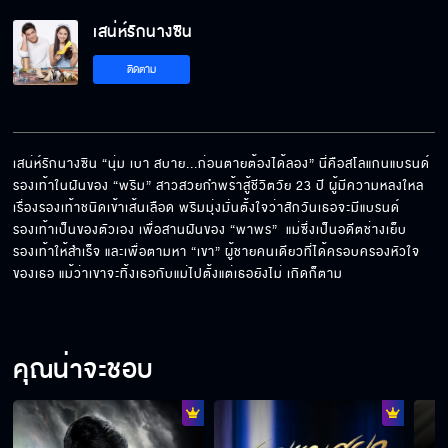
เสน่ห์รักนางซิน
ติดตาม
เสน่ห์รักนางซิน “นุ่ม เบา สบาย...ก่อนตายต้องได้ลอง” นี่คือสโลแกนแบรนด์
รองเท้าในฝันของ “พริม” สาวสวยกำพร้าสู้ชีวิตวัย 23 ปี ผู้มีความหลงใหล
เรื่องรองเท้าชนิดเข้าเส้นเลือด พริมมุ่งมั่นตั้งใจว่าสักวันเธอจะมีแบรนด์
รองเท้าเป็นของตัวเอง เพื่อสานฝันของ “พาพร”  แม่ซึ่งเป็นอดีตช่างเย็บ
รองเท้าให้สำเร็จ และเพื่อตามหา “เขา” ผู้ชายคนเดียวที่ได้ครอบครองหัวใจ
ของเธอ แม้ว่าเขาจะทิ้งเธอกับแม่ไปตั้งแต่เธอยังไม่ เกิดก็ตาม
คุณน่าจะชอบ