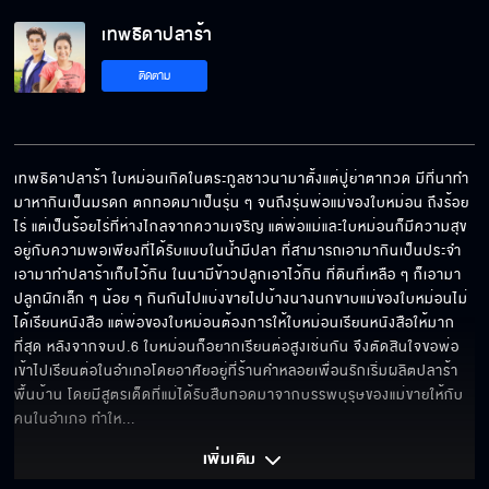
เทพธิดาปลาร้า EP.8[5/6]
เทพธิดาปลาร้า
ติดตาม
เทพธิดาปลาร้า EP.8[6/6]
เทพธิดาปลาร้า ใบหม่อนเกิดในตระกูลชาวนามาตั้งแต่ปู่ย่าตาทวด มีที่นาทำ
มาหากินเป็นมรดก ตกทอดมาเป็นรุ่น ๆ จนถึงรุ่นพ่อแม่ของใบหม่อน ถึงร้อย
ไร่ แต่เป็นร้อยไร่ที่ห่างไกลจากความเจริญ แต่พ่อแม่และใบหม่อนก็มีความสุข
อยู่กับความพอเพียงที่ได้รับแบบในน้ำมีปลา ที่สามารถเอามากินเป็นประจำ 
เอามาทำปลาร้าเก็บไว้กิน ในนามีข้าวปลูกเอาไว้กิน ที่ดินที่เหลือ ๆ ก็เอามา
ปลูกผักเล็ก ๆ น้อย ๆ กินกันไปแบ่งขายไปบ้างนางนกขาบแม่ของใบหม่อนไม่
ได้เรียนหนังสือ แต่พ่อของใบหม่อนต้องการให้ใบหม่อนเรียนหนังสือให้มาก
ที่สุด หลังจากจบป.6 ใบหม่อนก็อยากเรียนต่อสูงเช่นกัน จึงตัดสินใจขอพ่อ
เข้าไปเรียนต่อในอำเภอโดยอาศัยอยู่ที่ร้านคำหลอยเพื่อนรักเริ่มผลิตปลาร้า
พื้นบ้าน โดยมีสูตรเด็ดที่แม่ได้รับสืบทอดมาจากบรรพบุรุษของแม่ขายให้กับ
คนในอำเภอ ทำให
... 
เพิ่มเติม 