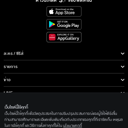
ดาวน์โหลด
แอปพลิเคชั่น
ละคร / ซีรีส์
ละคร/ซีรีส์
รายการ
ซีรีส์นานาชาติ
รายการทั้งหมด
ข่าว
การ์ตูน & เกม
ข่าวทั้งหมด
LIVE
รายการข่าว
ทีวีออนไลน์
เกี่ยวกับเรา
เว็บไซต์นี้ใช้คุกกี้
ข่าวประชาสัมพันธ์
เว็บไซต์นี้ใช้คุกกี้เพื่อวัตถุประสงค์ในการปรับปรุงประสบการณ์ของผู้ใช้ให้ดียิ่งขึ้น
BEC World
ติดตามเราได้ที่
ท่านสามารถศึกษารายละเอียดเพิ่มเติมเกี่ยวกับประเภทของคุกกี้ที่เราจัดเก็บ เหตุผล
ในการใช้คุกกี้ และวิธีการตั้งค่าคุกกี้ได้ใน
นโยบายคุกกี้
รู้จักเรา