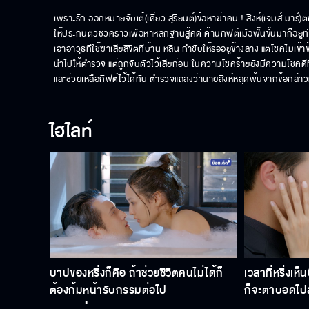
เพราะรัก ออกหมายจับเต้(เดี่ยว สุริยนต์)ข้อหาฆ่าคน ! สิงห์(เจมส์ มาร์)
ให้ประกันตัวชั่วคราวเพื่อหาหลักฐานสู้คดี ด้านกิฟต์เมื่อฟื้นขึ้นมาก็อยู่ท
เอาอาวุธที่ใช้ฆ่าเสี่ยลิขิตที่บ้าน หลิน กำชับให้รออยู่ข้างล่าง แต่โชคไ
นำไปให้ตำรวจ แต่ถูกจับตัวไว้เสียก่อน ในความโชคร้ายยังมีความโชคดีที
และช่วยเหลือกิฟต์ไว้ได้ทัน ตำรวจแถลงว่านายสิงห์หลุดพ้นจากข้อกล่าว
ไฮไลท์
บาปของหริ่งก็คือ ถ้าช่วยชีวิตคนไม่ได้ก็
เวลาที่หริ่งเห
ต้องก้มหน้ารับกรรมต่อไป
ก็จะตาบอดไป