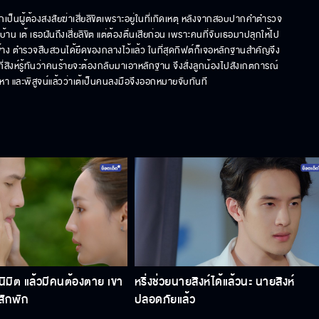
ตกเป็นผู้ต้องสงสัยฆ่าเสี่ยลิขิตเพราะอยู่ในที่เกิดเหตุ หลังจากสอบปากคำตำรวจ
ี่บ้าน เต้ เธอฝันถึงเสี่ยลิขิต แต่ต้องตื่นเสียก่อน เพราะคนที่จับเธอมาปลุกให้ไป
ม่เข้าข้าง ตำรวจสืบสวนได้ยึดของกลางไว้แล้ว ในที่สุดกิฟต์ก็เจอหลักฐานสำคัญจึง
่สิงห์รู้ทันว่าคนร้ายจะต้องกลับมาเอาหลักฐาน จึงสั่งลูกน้องไปสังเกตการณ์
หา และพิสูจน์แล้วว่าเต้เป็นคนลงมือจึงออกหมายจับทันที
็นนิมิต แล้วมีคนต้องตาย เขา
หริ่งช่วยนายสิงห์ได้แล้วนะ นายสิงห์
สักพัก
ปลอดภัยแล้ว