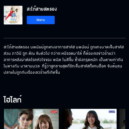
สะใภ้สายสตรอง
ติดตาม
สะใภ้สายสตรอง นพนัยน์ถูกแทงอาการสาหัส นพนัยน์ ถูกแทงบาดเจ็บสาหัส 
ส่วน ภาวินี ถูก ติณ จับตัวไป กว่าจะหนีรอดมาได้ ก็ต้องเจอข่าวร้ายว่า
อาการหลังผ่าตัดโรคหัวใจของ พนิต ไม่ดีขึ้น ซ้ำยังทรุดหนัก เป็นตายเท่ากัน 
ไม่ต่างกับ มาดามนวล  ที่รู้ว่าลูกชายสุดที่รักเจ็บสาหัสก็แทบช็อค จับต้นชน
ปลายไม่ถูกกับเรื่องเลวร้ายที่เกิดขึ้น
ไฮไลท์