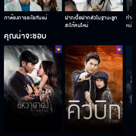
ภาต้องการอะไรกันแน่
ฝากเนื้อฝากตัวในฐานะลูก
ทำร้
สะใภ้คนใหม่
หน่วง
คุณน่าจะชอบ