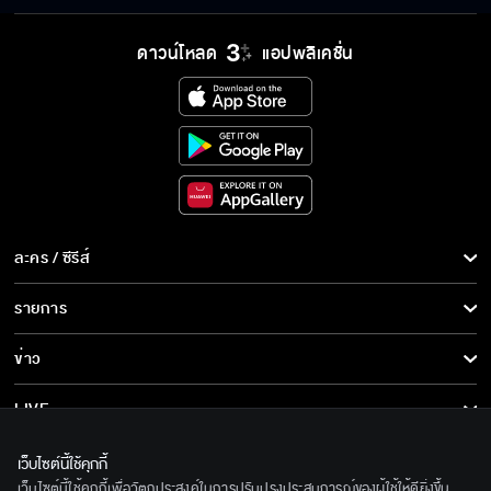
ดาวน์โหลด
แอปพลิเคชั่น
ละคร / ซีรีส์
ละคร/ซีรีส์
รายการ
ซีรีส์นานาชาติ
รายการทั้งหมด
ข่าว
การ์ตูน & เกม
ข่าวทั้งหมด
LIVE
รายการข่าว
ทีวีออนไลน์
เกี่ยวกับเรา
เว็บไซต์นี้ใช้คุกกี้
ข่าวประชาสัมพันธ์
เว็บไซต์นี้ใช้คุกกี้เพื่อวัตถุประสงค์ในการปรับปรุงประสบการณ์ของผู้ใช้ให้ดียิ่งขึ้น