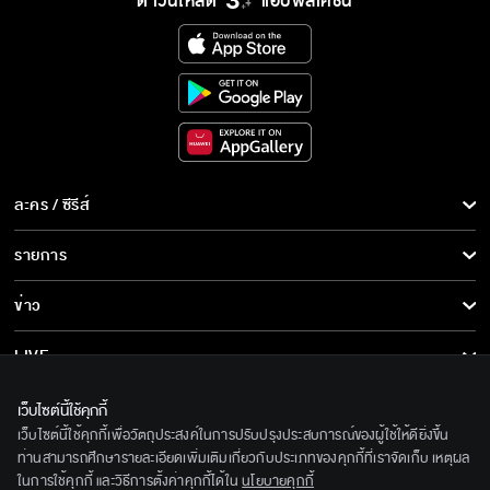
ดาวน์โหลด
แอปพลิเคชั่น
ละคร / ซีรีส์
ละคร/ซีรีส์
รายการ
ซีรีส์นานาชาติ
รายการทั้งหมด
ข่าว
การ์ตูน & เกม
ข่าวทั้งหมด
LIVE
รายการข่าว
ทีวีออนไลน์
เกี่ยวกับเรา
เว็บไซต์นี้ใช้คุกกี้
ข่าวประชาสัมพันธ์
เว็บไซต์นี้ใช้คุกกี้เพื่อวัตถุประสงค์ในการปรับปรุงประสบการณ์ของผู้ใช้ให้ดียิ่งขึ้น
BEC World
ติดตามเราได้ที่
ท่านสามารถศึกษารายละเอียดเพิ่มเติมเกี่ยวกับประเภทของคุกกี้ที่เราจัดเก็บ เหตุผล
ในการใช้คุกกี้ และวิธีการตั้งค่าคุกกี้ได้ใน
นโยบายคุกกี้
รู้จักเรา