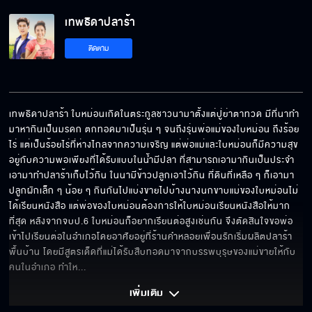
เทพธิดาปลาร้า EP.5[5/6]
เทพธิดาปลาร้า
ติดตาม
เทพธิดาปลาร้า EP.5[6/6]
เทพธิดาปลาร้า ใบหม่อนเกิดในตระกูลชาวนามาตั้งแต่ปู่ย่าตาทวด มีที่นาทำ
มาหากินเป็นมรดก ตกทอดมาเป็นรุ่น ๆ จนถึงรุ่นพ่อแม่ของใบหม่อน ถึงร้อย
ไร่ แต่เป็นร้อยไร่ที่ห่างไกลจากความเจริญ แต่พ่อแม่และใบหม่อนก็มีความสุข
อยู่กับความพอเพียงที่ได้รับแบบในน้ำมีปลา ที่สามารถเอามากินเป็นประจำ 
เอามาทำปลาร้าเก็บไว้กิน ในนามีข้าวปลูกเอาไว้กิน ที่ดินที่เหลือ ๆ ก็เอามา
ปลูกผักเล็ก ๆ น้อย ๆ กินกันไปแบ่งขายไปบ้างนางนกขาบแม่ของใบหม่อนไม่
ได้เรียนหนังสือ แต่พ่อของใบหม่อนต้องการให้ใบหม่อนเรียนหนังสือให้มาก
ที่สุด หลังจากจบป.6 ใบหม่อนก็อยากเรียนต่อสูงเช่นกัน จึงตัดสินใจขอพ่อ
เข้าไปเรียนต่อในอำเภอโดยอาศัยอยู่ที่ร้านคำหลอยเพื่อนรักเริ่มผลิตปลาร้า
พื้นบ้าน โดยมีสูตรเด็ดที่แม่ได้รับสืบทอดมาจากบรรพบุรุษของแม่ขายให้กับ
คนในอำเภอ ทำให
... 
เพิ่มเติม 