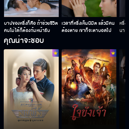
บาปของหริ่งก็คือ ถ้าช่วยชีวิต
เวลาที่หริ่งเห็นนิมิต แล้วมีคน
หริ่ง
คนไม่ได้ก็ต้องก้มหน้ารับ
ต้องตาย เขาก็จะตาบอดไป
นายส
กรรมต่อไป
สักพัก
คุณน่าจะชอบ