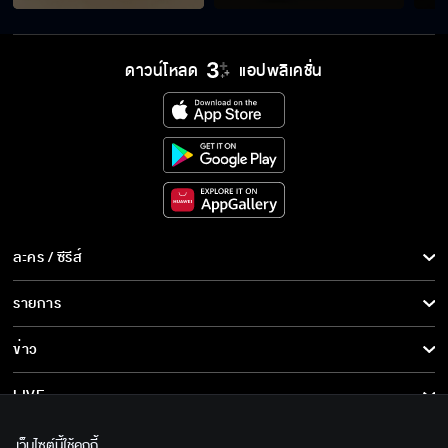
ดาวน์โหลด
แอปพลิเคชั่น
ละคร / ซีรีส์
ละคร/ซีรีส์
รายการ
ซีรีส์นานาชาติ
รายการทั้งหมด
ข่าว
การ์ตูน & เกม
ข่าวทั้งหมด
LIVE
รายการข่าว
ทีวีออนไลน์
เกี่ยวกับเรา
เว็บไซต์นี้ใช้คุกกี้