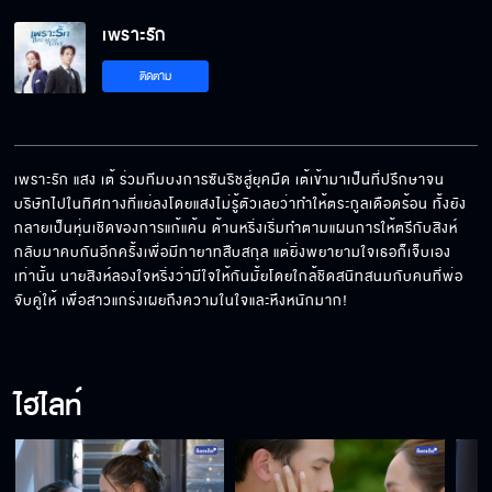
เพราะรัก EP.7[5/6]
เพราะรัก
ติดตาม
เพราะรัก EP.7[6/6]
เพราะรัก แสง เต้ ร่วมทีมบงการซันริชสู่ยุคมืด เต้เข้ามาเป็นที่ปรึกษาจน
บริษัทไปในทิศทางที่แย่ลงโดยแสงไม่รู้ตัวเลยว่าทำให้ตระกูลเดือดร้อน ทั้งยัง
กลายเป็นหุ่นเชิดของการแก้แค้น ด้านหริ่งเริ่มทำตามแผนการให้ตรีกับสิงห์
กลับมาคบกันอีกครั้งเพื่อมีทายาทสืบสกุล แต่ยิ่งพยายามใจเธอก็เจ็บเอง
เท่านั้น นายสิงห์ลองใจหริ่งว่ามีใจให้กันมั้ยโดยใกล้ชิดสนิทสนมกับคนที่พ่อ
จับคู่ให้ เพื่อสาวแกร่งเผยถึงความในใจและหึงหนักมาก!
ไฮไลท์