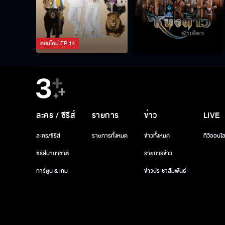
ตอนใหม่
EP.
14
ละคร / ซีรีส์
รายการ
ข่าว
LIVE
ละคร/ซีรีส์
รายการทั้งหมด
ข่าวทั้งหมด
ทีวีออนไล
ซีรีส์นานาชาติ
รายการข่าว
การ์ตูน & เกม
ข่าวประชาสัมพันธ์