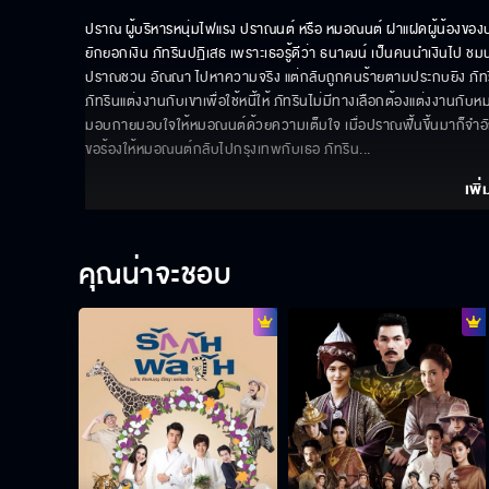
ปราณ ผู้บริหารหนุ่มไฟแรง ปราณนต์ หรือ หมอณนต์ ฝาแฝดผู้น้องของปร
ยักยอกเงิน ภัทรินปฏิเสธ เพราะเธอรู้ดีว่า ธนาฒน์ เป็นคนนำเงินไป ชมน
ปราณชวน อัณณา ไปหาความจริง แต่กลับถูกคนร้ายตามประกบยิง ภัทริ
ภัทรินแต่งงานกับเขาเพื่อใช้หนี้ให้ ภัทรินไม่มีทางเลือกต้องแต่งงานกับห
มอบกายมอบใจให้หมอณนต์ด้วยความเต็มใจ เมื่อปราณฟื้นขึ้นมาก็จำอั
ขอร้องให้หมอณนต์กลับไปกรุงเทพกับเธอ ภัทริน
... 
เพิ่
คุณน่าจะชอบ