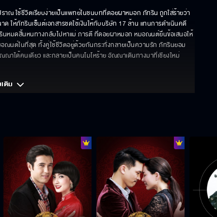
าณ ใช้ชีวิตเรียบง่ายเป็นแพทย์ในชนบทที่ดอยผาหมอก ภัทริน ถูกใส่ร้ายว่า
าด ให้ภัทรินเซ็นต์เอกสารชดใช้เงินให้กับบริษัท 17 ล้าน แทนการดำเนินคดี 
นหมดสิ้นหนทางกลับไปหาแม่ ภารตี ที่ดอยผาหมอก หมอณนต์ยื่นข้อเสนอให้
มอณนต์ในที่สุด ทั้งคู่ใช้ชีวิตอยู่ด้วยกันกระทั่งกลายเป็นความรัก ภัทรินยอม
ณณาได้คนเดียว และกลายเป็นคนโมโหร้าย อัณณาเดินทางมาที่เชียงใหม่ 
มเติม 