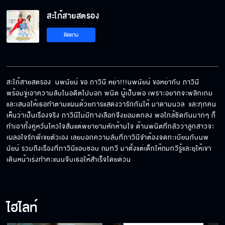
สะใภ้สายสตรอง
สามีกับภรรยาแข่งกันเองเหรอคะ
ติดตาม
พี่จะหย่า
สะใภ้สายสตรอง  นพนัยน์ ขอ ภาวินี หย่า!!!นพนัยน์ ขอหย่ากับ ภาวินี 
พร้อมขู่เอาความลับในอดีตไปบอก พนิต ผู้เป็นพ่อ เพราะอยากจะพลิกเกม
และเสนอให้เธอทำตามแผนด้วยการแสดงว่ารักกันให้ มาดามนวล  และทุกคน
แค่จะเตือนสติลูกสะใภ้คนเก่ง
เห็นว่าเป็นเรื่องจริง ภาวินีไม่มีทางเลือกจึงยอมตกลง พอใกล้ชิดกันมากๆ ก็
ทำเอาทั้งคู่หวั่นไหวใจสั่นแต่พยายามหักห้ามใจ ด้านพนิตที่กลัวว่าลูกสาวจะ
เผลอใจรักพี่เขยตัวเอง เลยบอกความลับที่ภาวินีจำต้องจดทะเบียนกับนพ
นัยน์ รวมถึงเรื่องที่ภาวินีแอบชอบ ถมทวี มาตั้งแต่เด็กให้ถมทวีรู้และยุให้เขา
เดินหน้าเร่งทำคะแนนจีบเธอให้สำเร็จโดยด่วน
เวรกรรมมันมีจริงนะคะ
ไฮไลท์
ทำตัวใฝ่ต่ำ