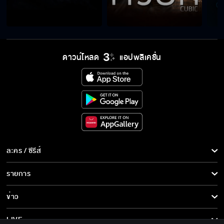
ดาวน์โหลด
แอปพลิเคชั่น
ละคร / ซีรีส์
ละคร/ซีรีส์
รายการ
ซีรีส์นานาชาติ
รายการทั้งหมด
ข่าว
การ์ตูน & เกม
ข่าวทั้งหมด
LIVE