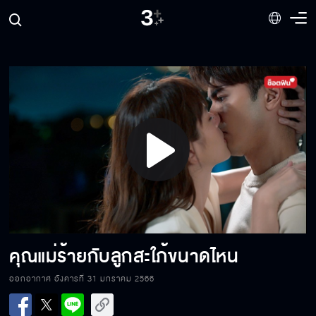
ระวังตัวด้วยแล้วกัน
ไม่ต้องถามพี่หรอก ถามใจตัวเองดูก็พอ
Play
ภาน่ารัก พี่ก็เลยเผลอ
Video
อยากถ่ายรูปฉันทำไมไม่บอกตรง ๆ
คุณแม่ร้ายกับลูกสะใภ้ขนาดไหน
ออกอากาศ อังคารที่ 31 มกราคม 2566
เริ่มมีใจให้พี่นัยน์