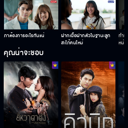
มึงปล่อยให้แม่มึงฆ่าลูกกู
ภาต้องการอะไรกันแน่
ฝากเนื้อฝากตัวในฐานะลูก
ทำร้
ทำร้ายร่างกายและกักขังหน่วงเหนี่ยว
สะใภ้คนใหม่
หน่วง
คุณน่าจะชอบ
ฝากเนื้อฝากตัวในฐานะลูกสะใภ้คนใหม่
ภาต้องการอะไรกันแน่