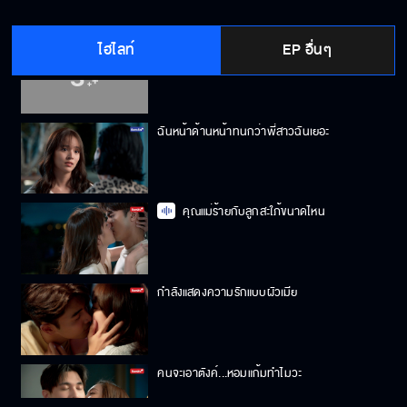
ไฮไลท์
EP อื่นๆ
อย่าให้พวกนี้ทำลายงานเลี้ยง
ฉันหน้าด้านหน้าทนกว่าพี่สาวฉันเยอะ
คุณแม่ร้ายกับลูกสะใภ้ขนาดไหน
กำลังแสดงความรักแบบผัวเมีย
คนจะเอาตังค์...หอมแก้มทำไมวะ