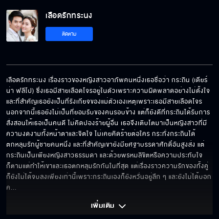
เลือดรักทระนง
คุณแม่ไม่เคยรักใครจริง
ติดตาม
คิดถึงแต่พี่คนเดียวได้ไหม
เลือดรักทระนง เรื่องราวของหญิงสาวอาภัพคนหนึ่งเธอชื่อว่า กระถิน (เดียร์
น่า ฟลีโป) ซึ่งเธอมีสายเลือดโจรอยู่ในตัวเพราะความผิดพลาดอย่างไม่ตั้งใจ 
และที่สำคัญเธอยังเป็นที่รังเกียจของแม่ตัวเองเหตุเพราะเธอมีสายเลือดโจร 
สาระแนดีนัก
นอกจากนี้เธอยังไม่เป็นที่ยอมรับของคนรอบข้าง แต่ก็ยังดีที่กระถินได้รับการ
สั่งสอนให้เธอเป็นคนดี ไม่คิดปองร้ายผู้อื่น เธอจึงเติบโตมาเป็นหญิงสาวที่มี
ความงดงามทั้งหน้าตาและจิตใจ ไม่เคยคิดร้ายต่อใคร กระทั่งกระถินได้
ตกหลุมรักผู้ชายคนหนึ่ง และที่สำคัญเขายังมียศฐาบรรดาศักดิ์อันสูงส่ง แต่
กระถินเป็นเพียงหญิงสาวธรรมดา และด้วยพรหมลิขิตหรือความประทับใจ
เลิกทำเรื่องชั่ว ๆ ซะ
ก็ตามแต่ทำให้เขาและเธอตกหลุมรักกันในที่สุด แต่เรื่องราวความรักของทั้งคู่
ก็ยังไม่ได้จบลงเพียงเท่านี้เพราะกระถินเองก็ยังหวั่นอยู่ลึก ๆ และยังไม่ได้บอก
ค
... 
ขอเป็นลูกคุณลุงจะได้ไหม
เพิ่มเติม 