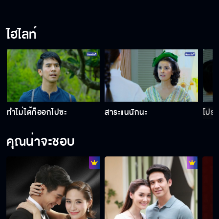
ไม่ได้หวงเลย
ไฮไลท์
ใครเป็นรักแรกของเธอ
ถ้าฉันชนะ เธอต้องเรียกฉันว่าพี่
ทำไม่ได้ก็ออกไปซะ
สาระแนนักนะ
โปรด
คุณน่าจะชอบ
หวังว่าบ้านนี้จะเป็นหลังสุดท้าย
เรามาร่วมมือกันเถอะ