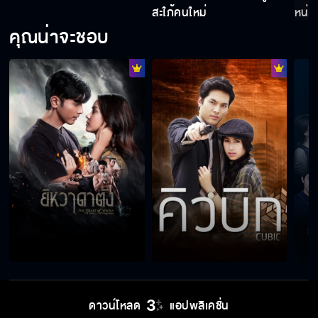
สะใภ้คนใหม่
หน่วง
คุณน่าจะชอบ
ดาวน์โหลด
แอปพลิเคชั่น