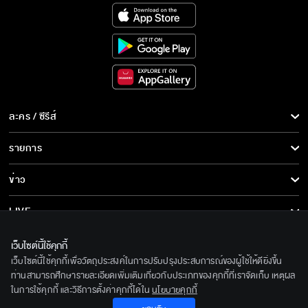
ละคร / ซีรีส์
ละคร/ซีรีส์
รายการ
ซีรีส์นานาชาติ
รายการทั้งหมด
ข่าว
การ์ตูน & เกม
ข่าวทั้งหมด
LIVE
รายการข่าว
ทีวีออนไลน์
เกี่ยวกับเรา
เว็บไซต์นี้ใช้คุกกี้
ข่าวประชาสัมพันธ์
เว็บไซต์นี้ใช้คุกกี้เพื่อวัตถุประสงค์ในการปรับปรุงประสบการณ์ของผู้ใช้ให้ดียิ่งขึ้น
BEC World
ติดตามเราได้ที่
ท่านสามารถศึกษารายละเอียดเพิ่มเติมเกี่ยวกับประเภทของคุกกี้ที่เราจัดเก็บ เหตุผล
ในการใช้คุกกี้ และวิธีการตั้งค่าคุกกี้ได้ใน
นโยบายคุกกี้
รู้จักเรา