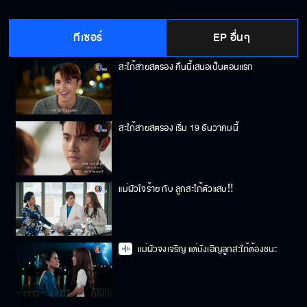
เหม็นขี้หน้า
ทีเซอร์
EP อื่นๆ
สะใภ้สายสตรอง คืนนี้เสนอเป็นตอนแรก
สะใภ้สายสตรอง เริ่ม 19 ธันวาคมนี้
แม่ผัวใจร้าย กับ ลูกสะใภ้ตัวแสบ‼️
แม่ผัวจงเจริญ แต่บังเอิญลูกสะใภ้ต้องชนะ