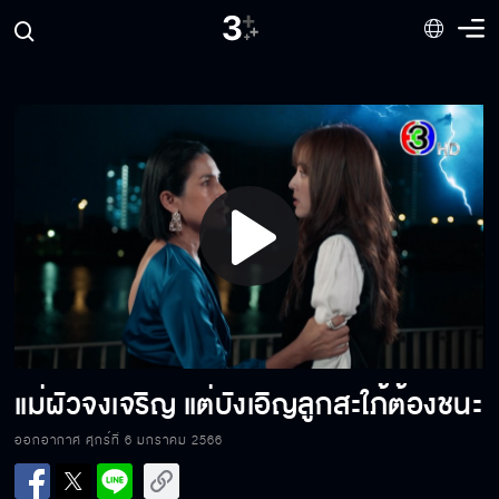
มาดามนวลขู่ภา
คิดจะเล่นจุดอ่อนพี่ มันไม่ง่ายนะ
ภาหาคำตอบเอง
Play
Video
ฉันแบ่งเศษบุญให้เธอด้วยนะ
แม่ผัวจงเจริญ แต่บังเอิญลูกสะใภ้ต้องชนะ
คนเก่งที่ใช้ความสามารถในทางที่ดี
ออกอากาศ ศุกร์ที่ 6 มกราคม 2566