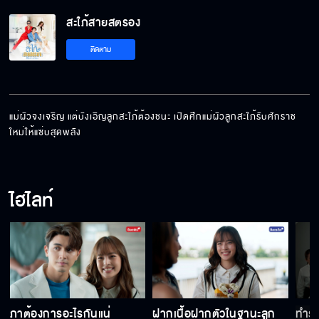
สะใภ้สายสตรอง
ติดตาม
แม่ผัวจงเจริญ แต่บังเอิญลูกสะใภ้ต้องชนะ เปิดศึกแม่ผัวลูกสะใภ้รับศักราช
ใหม่ให้แซ่บสุดพลัง
ไฮไลท์
ภาต้องการอะไรกันแน่
ฝากเนื้อฝากตัวในฐานะลูก
ทำร้