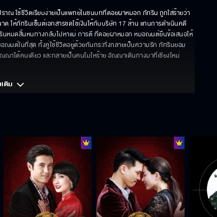
าณ ใช้ชีวิตเรียบง่ายเป็นแพทย์ในชนบทที่ดอยผาหมอก ภัทริน ถูกใส่ร้ายว่า
าด ให้ภัทรินเซ็นต์เอกสารชดใช้เงินให้กับบริษัท 17 ล้าน แทนการดำเนินคดี 
นหมดสิ้นหนทางกลับไปหาแม่ ภารตี ที่ดอยผาหมอก หมอณนต์ยื่นข้อเสนอให้
มอณนต์ในที่สุด ทั้งคู่ใช้ชีวิตอยู่ด้วยกันกระทั่งกลายเป็นความรัก ภัทรินยอม
ณณาได้คนเดียว และกลายเป็นคนโมโหร้าย อัณณาเดินทางมาที่เชียงใหม่ 
มเติม 