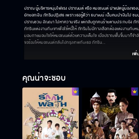
ปราณ ผู้บริหารหนุ่มไฟแรง ปราณนต์ หรือ หมอณนต์ ฝาแฝดผู้น้องของปร
ยักยอกเงิน ภัทรินปฏิเสธ เพราะเธอรู้ดีว่า ธนาฒน์ เป็นคนนำเงินไป ชมน
ปราณชวน อัณณา ไปหาความจริง แต่กลับถูกคนร้ายตามประกบยิง ภัทริ
ภัทรินแต่งงานกับเขาเพื่อใช้หนี้ให้ ภัทรินไม่มีทางเลือกต้องแต่งงานกับห
มอบกายมอบใจให้หมอณนต์ด้วยความเต็มใจ เมื่อปราณฟื้นขึ้นมาก็จำอั
ขอร้องให้หมอณนต์กลับไปกรุงเทพกับเธอ ภัทริน
... 
เพิ่
คุณน่าจะชอบ