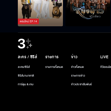
ตอนใหม่
EP.
14
ละคร / ซีรีส์
รายการ
ข่าว
LIVE
ละคร/ซีรีส์
รายการทั้งหมด
ข่าวทั้งหมด
ทีวีออนไล
ซีรีส์นานาชาติ
รายการข่าว
การ์ตูน & เกม
ข่าวประชาสัมพันธ์