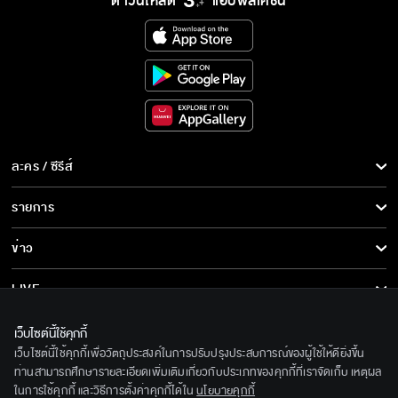
ดาวน์โหลด
แอปพลิเคชั่น
ละคร / ซีรีส์
ละคร/ซีรีส์
รายการ
ซีรีส์นานาชาติ
รายการทั้งหมด
ข่าว
การ์ตูน & เกม
ข่าวทั้งหมด
LIVE
รายการข่าว
ทีวีออนไลน์
เกี่ยวกับเรา
เว็บไซต์นี้ใช้คุกกี้
ข่าวประชาสัมพันธ์
เว็บไซต์นี้ใช้คุกกี้เพื่อวัตถุประสงค์ในการปรับปรุงประสบการณ์ของผู้ใช้ให้ดียิ่งขึ้น
BEC World
ติดตามเราได้ที่
ท่านสามารถศึกษารายละเอียดเพิ่มเติมเกี่ยวกับประเภทของคุกกี้ที่เราจัดเก็บ เหตุผล
ในการใช้คุกกี้ และวิธีการตั้งค่าคุกกี้ได้ใน
นโยบายคุกกี้
รู้จักเรา