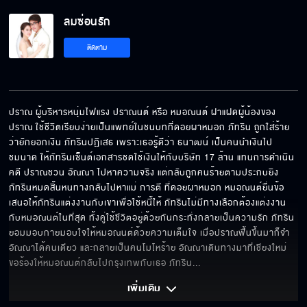
ลมซ่อนรัก EP.4[5/6]
ลมซ่อนรัก
ติดตาม
ลมซ่อนรัก EP.4[6/6]
ปราณ ผู้บริหารหนุ่มไฟแรง ปราณนต์ หรือ หมอณนต์ ฝาแฝดผู้น้องของ
ปราณ ใช้ชีวิตเรียบง่ายเป็นแพทย์ในชนบทที่ดอยผาหมอก ภัทริน ถูกใส่ร้าย
ว่ายักยอกเงิน ภัทรินปฏิเสธ เพราะเธอรู้ดีว่า ธนาฒน์ เป็นคนนำเงินไป 
ชมนาด ให้ภัทรินเซ็นต์เอกสารชดใช้เงินให้กับบริษัท 17 ล้าน แทนการดำเนิน
คดี ปราณชวน อัณณา ไปหาความจริง แต่กลับถูกคนร้ายตามประกบยิง 
ภัทรินหมดสิ้นหนทางกลับไปหาแม่ ภารตี ที่ดอยผาหมอก หมอณนต์ยื่นข้อ
เสนอให้ภัทรินแต่งงานกับเขาเพื่อใช้หนี้ให้ ภัทรินไม่มีทางเลือกต้องแต่งงาน
กับหมอณนต์ในที่สุด ทั้งคู่ใช้ชีวิตอยู่ด้วยกันกระทั่งกลายเป็นความรัก ภัทริน
ยอมมอบกายมอบใจให้หมอณนต์ด้วยความเต็มใจ เมื่อปราณฟื้นขึ้นมาก็จำ
อัณณาได้คนเดียว และกลายเป็นคนโมโหร้าย อัณณาเดินทางมาที่เชียงใหม่ 
ขอร้องให้หมอณนต์กลับไปกรุงเทพกับเธอ ภัทริน
... 
เพิ่มเติม 