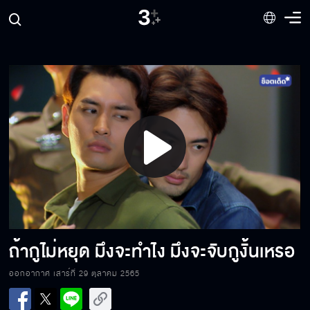
ซวยชะมัดเลย
เจออีกทีขอเป็นสายลับแล้วกัน
Play
บต.บก. หนูลี มี Content ใหม่แล้ว ฉันจะเป็น
สายลับ
Video
เป็นเด็กเป็นเล็กควรอยู่บ้านอ่านหนังสือ ไม่ใช่
ใจแตกมาผับแบบนี้
ถ้ากูไม่หยุด มึงจะทำไง มึงจะจับกูงั้นเหรอ
ออกอากาศ เสาร์ที่ 29 ตุลาคม 2565
ไส้ติ่งไม่ได้แตก แต่คิดว่าไส้เน่ามากกว่า