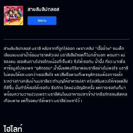
สายลับลิปกลอส
ถ้าพี่ปล่อยหนูไป หนูสัญญาเลยว่าจะให้พี่จับทั้งตัว
ติดตาม
และหัวใจ
เก็บลิปมาได้จากผู้หญิงคนหนึ่ง แล้วมันช่วยชีวิต
พี่ได้ ปาฏิหาริย์จริงๆ
สายลับลิปกลอส บราลี หลังจากที่ถูกไล่ออก เพราะคลิป “เอื้ออ้าย” จนเด็ก
เลียนแบบเอาน้ำร้อนมาราดตัวเอง บราลีเสียใจแต่ก็ไม่กล้าบอก พรนภา แม่
ของตน เธอเดินทางไปขอโทษน้องที่เจ็บตัว จึงได้เจอกับ น้ำผึ้ง ที่แวะมาเพื่อ
ผู้บริสุทธิ์ทั้งหลายที่ต้องตายเพราะมัน ต้องได้รับ
หาข้อมูลไปลงเพจ “ยุติกรรม” น้ำผึ้งแสดงกิริยาต่อบราลีอย่างไม่พอใจ บราลี
ความยุติธรรม
ไม่ตอบโต้และบอกว่าเธอเสียใจ และเสียชื่อตามที่เพจยุติกรรมต้องการแล้ว  
ระหว่างทางกลับบ้านบราลีแวะทำบุญให้อาหารปลา หวังเสริมดวงให้เจอแต่สิ่ง
ที่ดีขึ้น นั้นทำให้เธอได้เจอกับ ธีรภัทร​ โดยบังเอิญอีกครั้ง แต่การเจอกันก็มา
พร้อมความวายปวงเพราะบราลีดันโยนอาหารปลาเข้าปากธีรภัทรจนติดคอ
ผมไม่ใช่ตำรวจแต่ผมเคยเป็น รู้มั้ยขับรถแบบนี้ผิด
กฎหมาย
เกือบตาย แต่ก็รอดมาได้เพราะบราลีช่วยเขาไว้ เ
ไฮไลท์