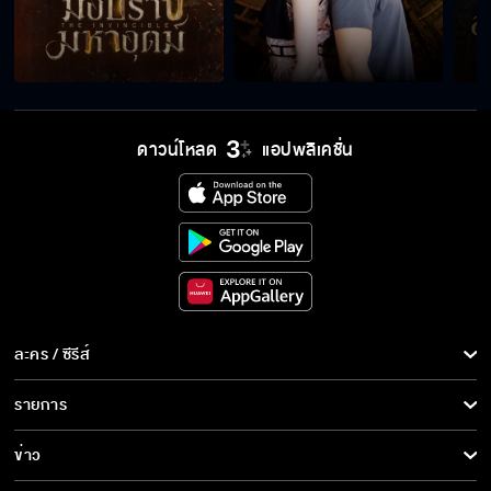
ดาวน์โหลด
แอปพลิเคชั่น
ละคร / ซีรีส์
ละคร/ซีรีส์
รายการ
ซีรีส์นานาชาติ
รายการทั้งหมด
ข่าว
การ์ตูน & เกม
ข่าวทั้งหมด