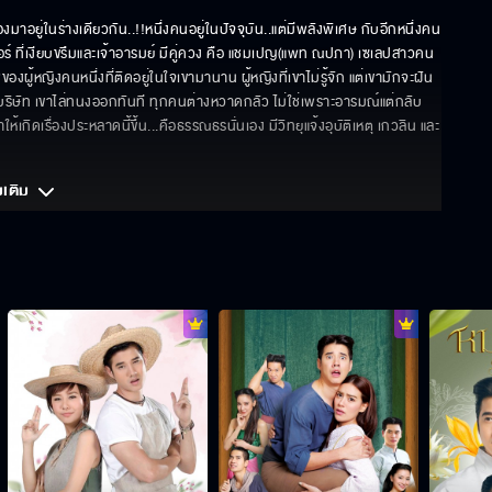
าอยู่ในร่างเดียวกัน..!!หนึ่งคนอยู่ในปัจจุบัน..แต่มีพลังพิเศษ กับอีกหนึ่งคน
จอร์ ที่เงียบขรึมและเจ้าอารมย์ มีคู่ควง คือ แชมเปญ(แพท ณปภา) เซเลปสาวคน
้หญิงคนหนึ่งที่ติดอยู่ในใจเขามานาน ผู้หญิงที่เขาไม่รู้จัก แต่เขามักจะฝัน
บริษัท เขาไล่ทนงออกทันที ทุกคนต่างหวาดกลัว ไม่ใช่เพราะอารมณ์แต่กลับ
้เกิดเรื่องประหลาดนี้ขึ้น...คือธรรณธรนั่นเอง มีวิทยุแจ้งอุบัติเหตุ เกวลิน และ
มเติม 