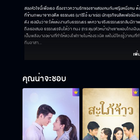
สองหัวใจนี้เพื่อเธอ เรื่องราวความรักของชายสองคนกับหญิงหนึ่งคน ต้องม
ที่ข้ามภพมาจากอดีต ธรรณธร (มาริโอ้ เมาเร่อ) นักธุรกิจผลิตเฟอร์นิเ
ดัง เธอฝันว่าจะได้แต่งงานกับธรรณธร แต่ความจริงธรรณธรกลับมีภาพของผู
ถึงเธอเสมอ ธรรณธรจับได้ว่า ทนง (กระดุม)หัวหน้าฝ่ายขายแอบโกงเงิน
เป็นพลังบางอย่างที่ทำให้ดวงไฟภายในห้องระเบิด แต่ไม่มีใครรู้ว่าคนที่ทำให
ทีมอาสา
... 
เพิ่
คุณน่าจะชอบ