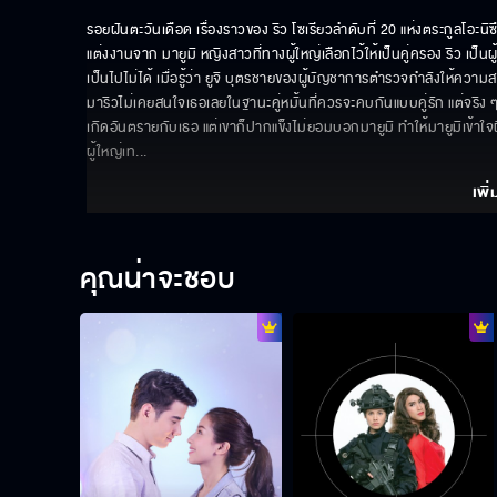
รอยฝันตะวันเดือด เรื่องราวของ ริว โซเรียวลำดับที่ 20 แห่งตระกูลโอะนิ
แต่งงานจาก มายูมิ หญิงสาวที่ทางผู้ใหญ่เลือกไว้ให้เป็นคู่ครอง ริว เป็
เป็นไปไม่ได้ เมื่อรู้ว่า ยูจิ บุตรชายของผู้บัญชาการตำรวจกำลังให้ความส
มาริวไม่เคยสนใจเธอเลยในฐานะคู่หมั้นที่ควรจะคบกันแบบคู่รัก แต่จริง
เกิดอันตรายกับเธอ แต่เขาก็ปากแข็งไม่ยอมบอกมายูมิ ทำให้มายูมิเข้
ผู้ใหญ่เท
... 
เพิ่
คุณน่าจะชอบ