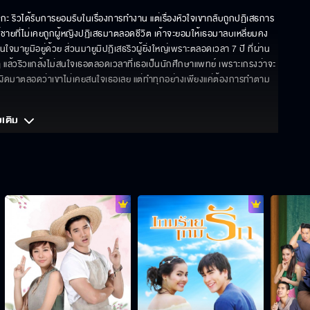
ซึกะ ริวได้รับการยอมรับในเรื่องการทำงาน แต่เรื่องหัวใจเขากลับถูกปฏิเสธการ
นผู้ชายที่ไม่เคยถูกผู้หญิงปฏิเสธมาตลอดชีวิต เค้าจะยอมให้เธอมาลบเหลี่ยมคง
นใจมายูมิอยู่ด้วย ส่วนมายูมิปฏิเสธริวผู้ยิ่งใหญ่เพราะตลอดเวลา 7 ปี ที่ผ่าน
 ๆ แล้วริวแกล้งไม่สนใจเธอตลอดเวลาที่เธอเป็นนักศึกษาแพทย์ เพราะเกรงว่าจะ
าใจผิดมาตลอดว่าเขาไม่เคยสนใจเธอเลย แต่ทำทุกอย่างเพียงแค่ต้องการทำตาม
มเติม 