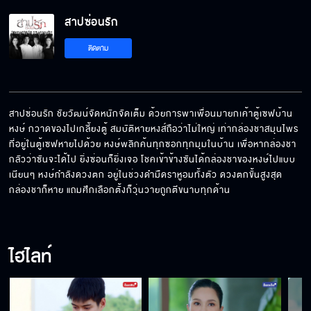
สาปซ่อนรัก
แกจะงัดข้อกับฉันจริง ๆ ใช่มั้ย
ติดตาม
เหมือนมันเหยียบไปบนหัวใจแม่
สาปซ่อนรัก ชัยวัฒน์จัดหนักจัดเต็ม ด้วยการพาเพื่อนมายกเค้าตู้เซฟบ้าน
หงษ์ กวาดของไปเกลี้ยงตู้ สมบัติหายหงส์ถือว่าไม่ใหญ่ เท่ากล่องชาสมุนไพร
ที่อยู่ในตู้เซฟหายไปด้วย หงษ์พลิกค้นทุกซอกทุกมุมในบ้าน เพื่อหากล่องชา 
ถ้าพี่ซันเก่งมาก ทำไมไม่ทำเอง
กลัวว่าซันจะได้ไป ยิ่งซ่อนก็ยิ่งเจอ โชคเข้าข้างซันได้กล่องชาของหงษ์ไปแบบ
เนียนๆ หงษ์กำลังดวงตก อยู่ในช่วงดำมืดราหูอมทั้งตัว ดวงตกขั้นสูงสุด 
กล่องชาก็หาย แถมศึกเลือกตั้งก็วุ่นวายถูกตีขนาบทุกด้าน
คุณหนูเหมาะสมเป็นประธานตลาดที่สุด
ไฮไลท์
อยู่กับแม่ได้แค่วันเดียว