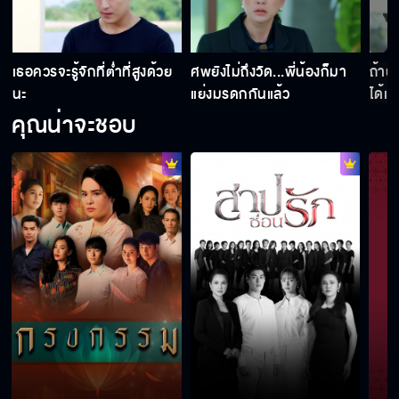
ถ้ามึงฆ่าลูกกู กูขอให้มึงแท้งลูกตาย
เธอควรจะรู้จักที่ต่ำที่สูงด้วย
ศพยังไม่ถึงวัด...พี่น้องก็มา
ถ้าป
นะ
แย่งมรดกกันแล้ว
ได้เ
คุณน่าจะชอบ
จะตบฉันเหรอ อีฆาตกร
อย่าทำแบบนี้อีกนะ
ลูกใครก็ไม่รู้
ไม่มีทางเห็นใครดีกว่าแม่