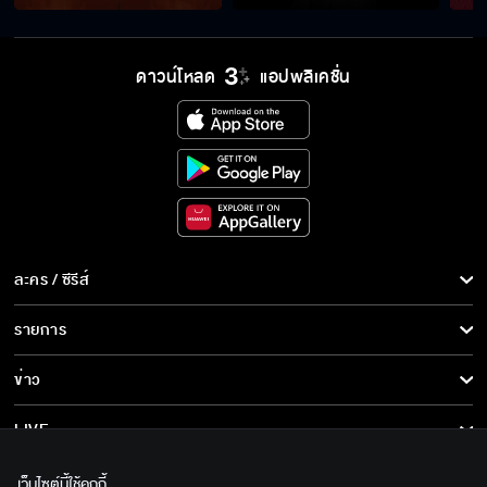
ตรวจ DNA พิสูจน์กันไปเลยสิ
ดาวน์โหลด
แอปพลิเคชั่น
ซันขอกราบแม่นะ
ซันคือลูกชายของพ่อ
ละคร / ซีรีส์
ละคร/ซีรีส์
รายการ
สุดท้ายพี่ซันก็มีความลับกับหนูหนิง
ซีรีส์นานาชาติ
รายการทั้งหมด
ข่าว
การ์ตูน & เกม
ข่าวทั้งหมด
LIVE
แกเนรคุณฉัน
รายการข่าว
ทีวีออนไลน์
เกี่ยวกับเรา
เว็บไซต์นี้ใช้คุกกี้