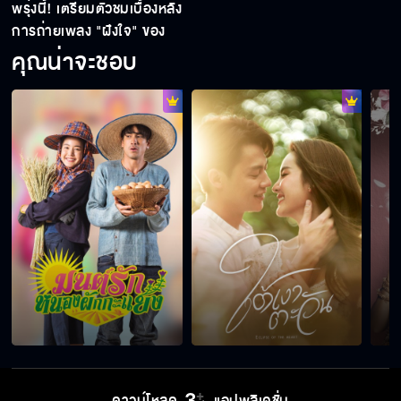
พรุ่งนี้! เตรียมตัวชมเบื้องหลัง
การถ่ายเพลง "ฝังใจ" ของ
โบว์ เมลดา
คุณน่าจะชอบ
ดาวน์โหลด
แอปพลิเคชั่น