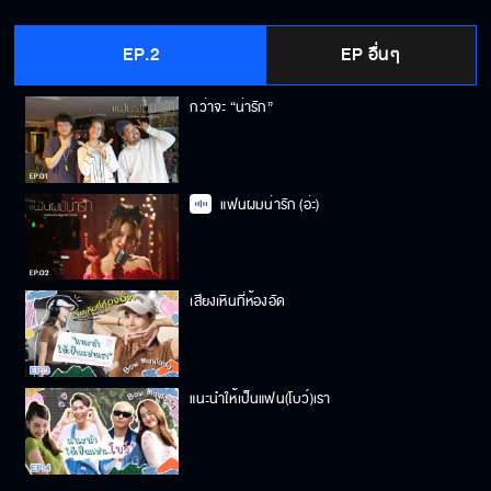
EP.2
EP อื่นๆ
กว่าจะ “น่ารัก”
แฟนผมน่ารัก (อ่ะ)
เสียงเหินที่ห้องอัด
แนะนำให้เป็นแฟน(โบว์)เรา