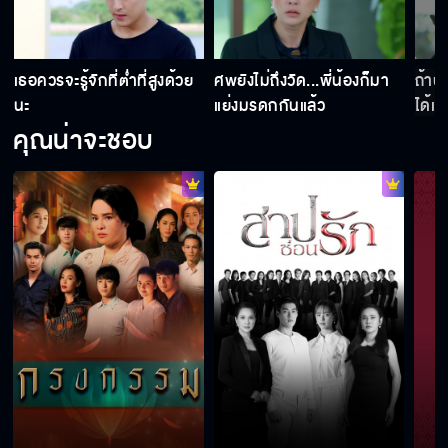
เธอควรจะรู้จักที่ต่ำที่สูงด้วย
ศพยังไม่ถึงวัด...พี่น้องก็มา
ถ้าป
นะ
แย่งมรดกกันแล้ว
ได้เ
คุณน่าจะชอบ