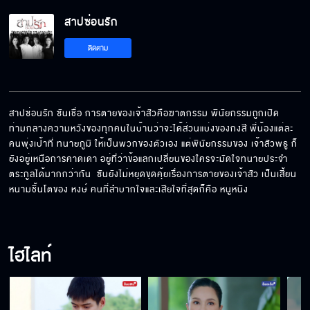
สาปซ่อนรัก
สาปซ่อนรัก EP.3[8/8]
ติดตาม
สาปซ่อนรัก ซันเชื่อ การตายของเจ้าสัวคือฆาตกรรม พินัยกรรมถูกเปิด
ท่ามกลางความหวังของทุกคนในบ้านว่าจะได้ส่วนแบ่งของกงสี พี่น้องแต่ละ
คนพุ่งเป้าที่ ทนายภูมิ ให้เป็นพวกของตัวเอง แต่พินัยกรรมของ เจ้าสัวพธู ก็
ยังอยู่เหนือการคาดเดา อยู่ที่ว่าข้อแลกเปลี่ยนของใครจะมัดใจทนายประจำ
ตระกูลได้มากกว่ากัน  ซันยังไม่หยุดขุดคุ้ยเรื่องการตายของเจ้าสัว เป็นเสี้ยน
หนามชิ้นโตของ หงษ์ คนที่ลำบากใจและเสียใจที่สุดก็คือ หนูหนิง
ไฮไลท์