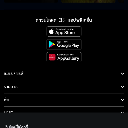
หายเหนื่อยเมื่อไหร่ค่อยลุกขึ้นสู้ใหม่
ดาวน์โหลด
แอปพลิเคชั่น
เราต้องไม่จากกันแบบนี้สิ
ทำไมไม่ตายตามเขาไปด้วย
ละคร / ซีรีส์
ละคร/ซีรีส์
รายการ
แกคือฆาตกร
ซีรีส์นานาชาติ
รายการทั้งหมด
ข่าว
การ์ตูน & เกม
ข่าวทั้งหมด
LIVE
ฟื้นขึ้นมาสิ
รายการข่าว
ทีวีออนไลน์
เกี่ยวกับเรา
เว็บไซต์นี้ใช้คุกกี้