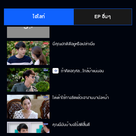
ไฮไลท์
EP อื่นๆ
สเปคผมต้องปากไวใจกล้าอย่างคุณ
นี่คุณปกติดีอยู่หรือเปล่าเนี่ย
ถ้าคิดอกุศล...ใกล้บ้าแน่นอน
ไต่เต้าใช้ทางลัดแล้วเอางานมาบังหน้า
คุณนี่มันบ้าบอไร้สติสิ้นดี