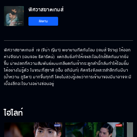
พิศวาสฆาตเกมส์
วันหลังไม่ต้องแหกขี้ตามาหาผม
ติดตาม
จะอกแตกตายถ้าไม่ได้วีนผมก่อนนอน
พิศวาสฆาตเกมส์  เจ (จีน่า ญีนา) พยายามกีดกันโอม (เจมส์ จิรายุ) ให้ออก
ห่างจีรณา (เอนจอย ธิดารัตน์)  แต่กลับยิ่งทำให้เจและโอมใกล้ชิดกันมากยิ่ง
ขึ้น น่าแปลกที่ความสัมพันธ์แบบเกลียดกันเข้ากระดูกดำนี้กลับทำให้โอมยิ้ม
โอมกลับมาแล้วนะแม่
ได้อย่างไม่รู้ตัว ในขณะที่สุชาติ (เอ็ม อภินันท์) คิดจริงจังและถลำลึกกับมีนา 
(น้ำหวาน ภูริตา) มากขึ้นทุกที โดยไม่ล่วงรู้เลยว่าการเข้ามาของมีนาอาจจะมี
เบื้องลึกอะไรบางอย่างซ่อนอยู่
อย่าให้ถึงตาผมบ้างก็แล้วกัน
ไฮไลท์
ความยุติธรรมมันไม่มีจริง