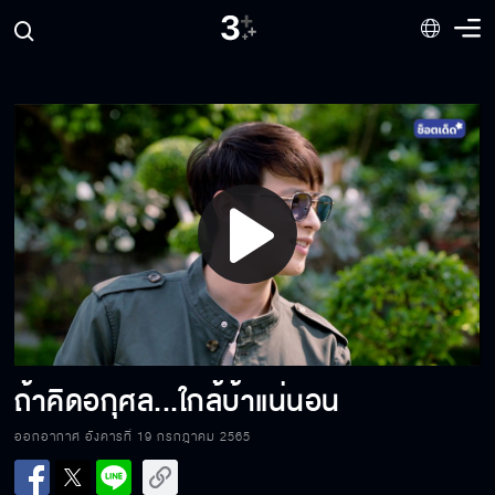
ดีใจได้กลับบ้าน
คนที่จะขวางพ่อจนสุดทางก็คือเจ
Play
ผมช่วยชีวิตคุณ
Video
Fin Special ผิดที่ไม่ได้ทำ กรรมที่ไม่ได้ก่อ
ถ้าคิดอกุศล...ใกล้บ้าแน่นอน
ออกอากาศ อังคารที่ 19 กรกฎาคม 2565
ถ้าฉันใช้ทางลัดขึ้นมาเมื่อไหร่...คุณเหนื่อยแน่