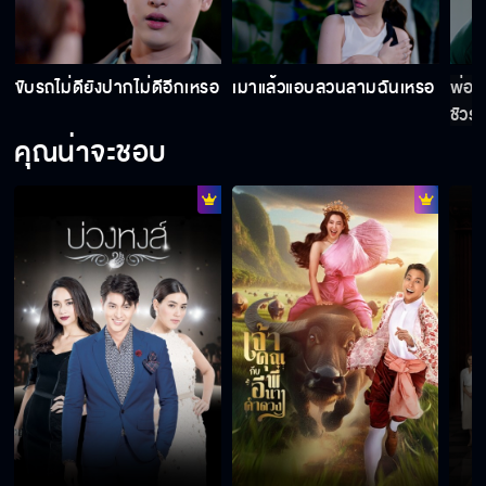
ผมไม่ใช่แพท
ขับรถไม่ดียังปากไม่ดีอีกเหรอ
เมาแล้วแอบลวนลามฉันเหรอ
พ่อข
ชัวร์
คุณน่าจะชอบ
ชุดชั้นในฉันอยู่ไหน
มิ้งค์ตายไปพร้อมกับลูกในท้อง
ฆ่าคนตาย จะกินนอนสบายไม่ได้หรอกนะ
ออกจากคุกตั้งแต่เมื่อไหร่