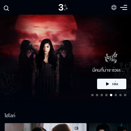
คลิก
ไฮไลท์