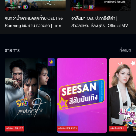
จนกว่าน้ำตาหยดสุดท้าย Ost.The
เอาคืนมา Ost. ปะการังสีดำ |
Running เงิน งาน ความรัก | Tinn |
เสาวลักษณ์ ลีละบุตร | Official MV
Official MV
รายการ
ทั้งหมด
ตอนใหม่
EP.
127
ตอนใหม่
EP.
1563
ตอนใหม่
EP.
11