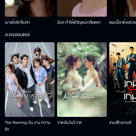
เมาแล้วรักรึเปล่า
ฉันจะทำให้พี่รัญจน์เกลียดแก
แผนนี้เราต้องช่ว
ละครออนแอร์
The Running เงิน งาน ความ
วาดฝันวันวิวาห์
เกมส์โกงเกมส์
รัก