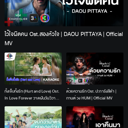
ไว้ใจผิดคน Ost.สองหัวใจ | DAOU PITTAYA | Official
MV
ทั้งเจ็บทั้งรัก (Hurt and Love) Ost.
ด้วยความรัก Ost. ปะการังสีดำ |
In Love Forever วาดฝันวันวิวาห์ |
กานต์ วง HUM | Official MV
Lingling Kwong x Orm
Kornnaphat | Official Karaoke