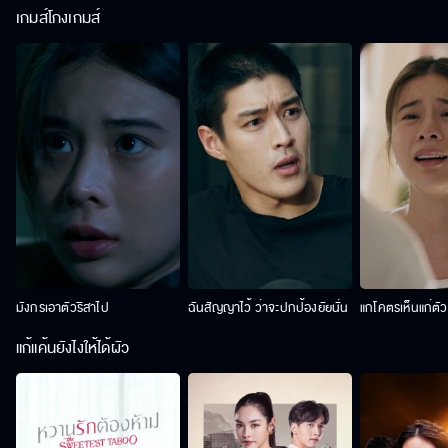
เกมส์โกงเกมส์
มังกรเอาตัวริสาไป
ฉันสัญญาไว้ ว่าจะปกป้องยัยนั่น
แกโคตรเห็นแก่ตั
แก้แค้นยังไงให้ได้ผัว