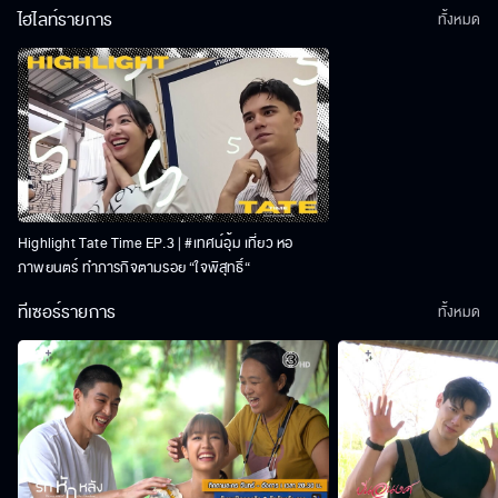
ไฮไลท์รายการ
ทั้งหมด
Highlight Tate Time EP.3 | #เทศน์อุ้ม เที่ยว หอ
ภาพยนตร์ ทำภารกิจตามรอย “ใจพิสุทธิ์“
ทีเซอร์รายการ
ทั้งหมด