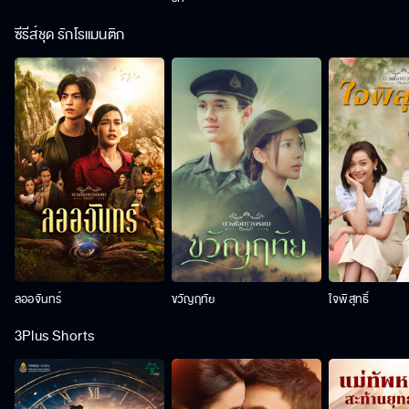
ซีรีส์ชุด รักโรแมนติก
ลออจันทร์
ขวัญฤทัย
ใจพิสุทธิ์
3Plus Shorts