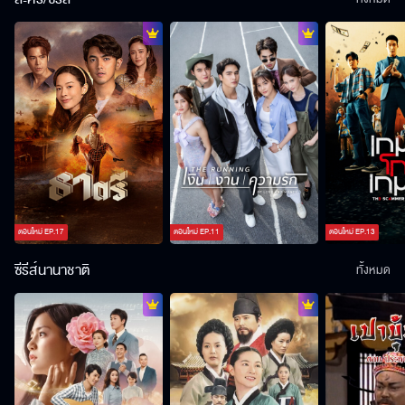
ตอนใหม่
EP.
17
ตอนใหม่
EP.
11
ตอนใหม่
EP.
13
ซีรีส์นานาชาติ
ทั้งหมด