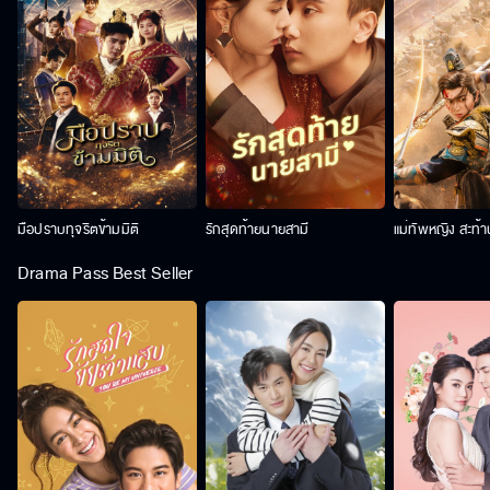
มือปราบทุจริตข้ามมิติ
รักสุดท้ายนายสามี
แม่ทัพหญิง สะท้
Drama Pass Best Seller