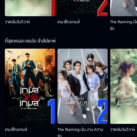
วาดฝันวันวิวาห์
เกมส์โกงเกมส์
The Running เง
รัก
ที่สุดของละครประจำสัปดาห์
เกมส์โกงเกมส์
The Running เงิน งาน ความ
วาดฝันวันวิวาห์
รัก