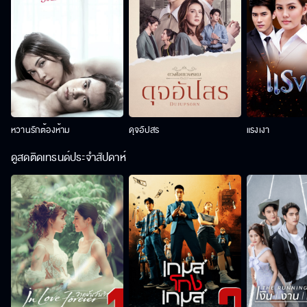
หวานรักต้องห้าม
ดุจอัปสร
แรงเงา
ดูสดติดเทรนด์ประจำสัปดาห์