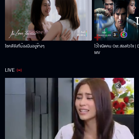
โชคดีจังที่น้องนีนอยู่ข้างๆ
ไว้ใจผิดคน Ost.สองหัวใจ |
MV
LIVE