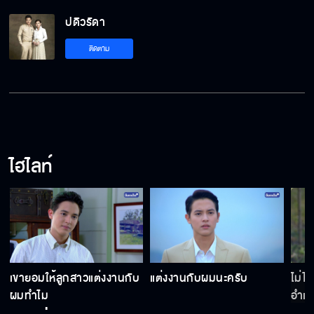
ปดิวรัดา
ติดตาม
ไฮไลท์
เขายอมให้ลูกสาวแต่งงานกับ
แต่งงานกับผมนะครับ
ไม่ไ
ผมทำไม
อำเ