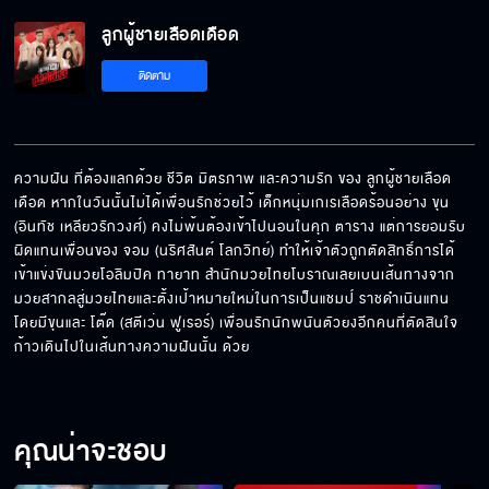
ลูกผู้ชายเลือดเดือด
ลูกผู้ชายเลือดเดือด EP.8
ติดตาม
ลูกผู้ชายเลือดเดือด EP.9
ความฝัน ที่ต้องแลกด้วย ชีวิต มิตรภาพ และความรัก ของ ลูกผู้ชายเลือด
เดือด หากในวันนั้นไม่ได้เพื่อนรักช่วยไว้ เด็กหนุ่มเกเรเลือดร้อนอย่าง ขุน 
(อินทัช เหลียวรักวงศ์) คงไม่พ้นต้องเข้าไปนอนในคุก ตาราง แต่การยอมรับ
ลูกผู้ชายเลือดเดือด EP.10
ผิดแทนเพื่อนของ จอม (นริศสันต์ โลกวิทย์) ทำให้เจ้าตัวถูกตัดสิทธิ์การได้
เข้าแข่งขันมวยโอลิมปิค ทายาท สำนักมวยไทยโบราณเลยเบนเส้นทางจาก
มวยสากลสู่มวยไทยและตั้งเป้าหมายใหม่ในการเป็นแชมป์ ราชดำเนินแทน 
โดยมีขุนและ โต๊ด (สตีเว่น ฟูเรอร์) เพื่อนรักนักพนันตัวยงอีกคนที่ตัดสินใจ
ก้าวเดินไปในเส้นทางความฝันนั้น ด้วย
ลูกผู้ชายเลือดเดือด EP.11
คุณน่าจะชอบ
ลูกผู้ชายเลือดเดือด EP.12