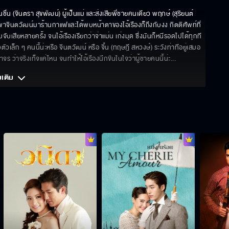
นชื่น (จินตรา สุขพัฒน์) ผู้เป็นแม่ และส่งเสียพี่ชายคนเดียว พฤกษ์ (สุริยนต์ 
รพาจินตวัฒน์มาร้านกาแฟและได้พบหน้าตาของไอ้เรืองก็ถึงกับงง กิตติศัพท์ที่
ับเสียหลายครั้ง จนไอ้เรืองเรียกว่าจ่าแม่น เก่งมุด ซึ่งมันก็หนีรอดไปได้ทุกที 
ัวเล็ก ๆ คนนี้น่ะหรือ จินตวัฒน์ หรือ จิ๋น (ทฤษฎี สหวงษ์) ระวังท่าทีอยู่เสมอ
ว่าจริงเท็จแค่ไหน จนทำให้ไอ้เรืองนึกขันในใจว่าผู้ชายคนนี้น่ะ
... 
มเติม 