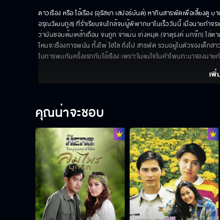
ดาวเรือง หรือ ไอ้เรือง (อุรัสยา เสปอร์บันด์) หากินสารพัดเพื่อเลี้ยงดู บา
อรุณวัฒนกูล) ที่ร่ำเรียนจนใกล้จบผู้พิพากษาในเร็ววันนี้ เมื่อนายกำจ
ว่ามันชอบต้มเหล้าเถื่อน จนถูก จ่าแม่น เก่งหมุด (จาตุรงค์ มกจ๊ก) ไล่ตามจ
ไหนจะเรื่องการพนัน ทั้งไพ่ ไฮโล ถั่งโป สารพัด รวมอยู่ในตัวของเด็กสาวต
ในการพบกันครั้งแรกกับไอ้เรือง เพราะไม่แน่ใจในคำโพนทะนาของนายกำจร 
เพิ่
คุณน่าจะชอบ