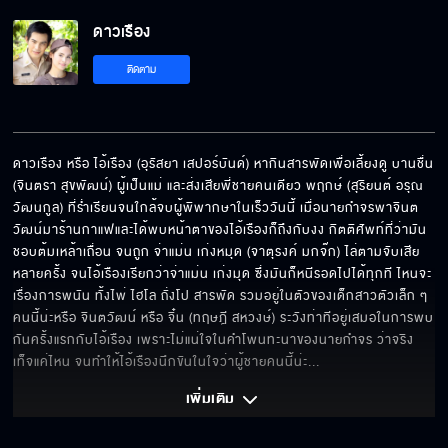
ดาวเรือง
ติดตาม
ดาวเรือง หรือ ไอ้เรือง (อุรัสยา เสปอร์บันด์) หากินสารพัดเพื่อเลี้ยงดู บานชื่น 
(จินตรา สุขพัฒน์) ผู้เป็นแม่ และส่งเสียพี่ชายคนเดียว พฤกษ์ (สุริยนต์ อรุณ
วัฒนกูล) ที่ร่ำเรียนจนใกล้จบผู้พิพากษาในเร็ววันนี้ เมื่อนายกำจรพาจินต
วัฒน์มาร้านกาแฟและได้พบหน้าตาของไอ้เรืองก็ถึงกับงง กิตติศัพท์ที่ว่ามัน
ชอบต้มเหล้าเถื่อน จนถูก จ่าแม่น เก่งหมุด (จาตุรงค์ มกจ๊ก) ไล่ตามจับเสีย
หลายครั้ง จนไอ้เรืองเรียกว่าจ่าแม่น เก่งมุด ซึ่งมันก็หนีรอดไปได้ทุกที ไหนจะ
เรื่องการพนัน ทั้งไพ่ ไฮโล ถั่งโป สารพัด รวมอยู่ในตัวของเด็กสาวตัวเล็ก ๆ 
คนนี้น่ะหรือ จินตวัฒน์ หรือ จิ๋น (ทฤษฎี สหวงษ์) ระวังท่าทีอยู่เสมอในการพบ
กันครั้งแรกกับไอ้เรือง เพราะไม่แน่ใจในคำโพนทะนาของนายกำจร ว่าจริง
เท็จแค่ไหน จนทำให้ไอ้เรืองนึกขันในใจว่าผู้ชายคนนี้น่ะ
... 
เพิ่มเติม 