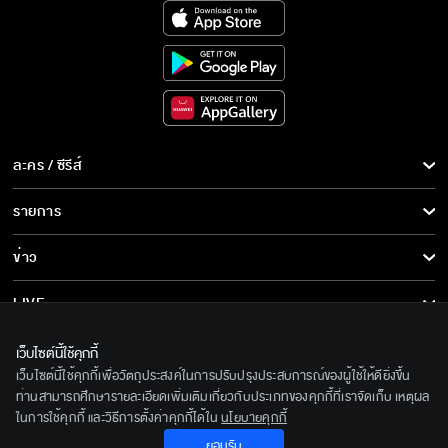
ละคร / ซีรีส์
ละคร/ซีรีส์
รายการ
ซีรีส์นานาชาติ
รายการทั้งหมด
ข่าว
การ์ตูน & เกม
ข่าวทั้งหมด
LIVE
รายการข่าว
ทีวีออนไลน์
เกี่ยวกับเรา
เว็บไซต์นี้ใช้คุกกี้
ข่าวประชาสัมพันธ์
เว็บไซต์นี้ใช้คุกกี้เพื่อวัตถุประสงค์ในการปรับปรุงประสบการณ์ของผู้ใช้ให้ดียิ่งขึ้น
BEC World
ติดตามเราได้ที่
ท่านสามารถศึกษารายละเอียดเพิ่มเติมเกี่ยวกับประเภทของคุกกี้ที่เราจัดเก็บ เหตุผล
ในการใช้คุกกี้ และวิธีการตั้งค่าคุกกี้ได้ใน
นโยบายคุกกี้
รู้จักเรา
© 2020 Bangkok Entertainment Co.,Ltd. All Rights Reserved.
ยอมรับ