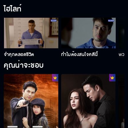
ไฮไลท์
จำคุกตลอดชีวิต
ทำไมต้องสนใจคดีนี้
พวกม
คุณน่าจะชอบ