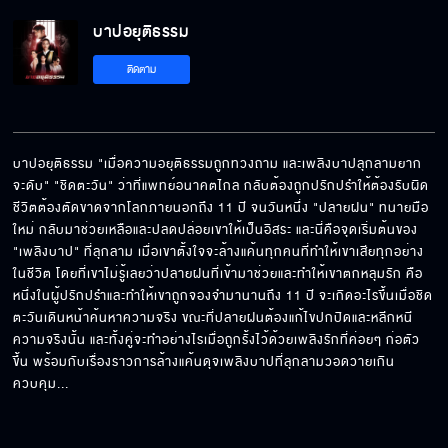
บาปอยุติธรรม EP.5[5/5]
บาปอยุติธรรม
ติดตาม
บาปอยุติธรรม "เมื่อความอยุติธรรมถูกทวงถาม และเพลิงบาปลุกลามยาก
จะดับ" "ชิดตะวัน" ว่าที่แพทย์อนาคตไกล กลับต้องถูกปรักปรำให้ต้องรับผิด 
ชีวิตต้องตัดขาดจากโลกภายนอกถึง 11 ปี จนวันหนึ่ง "ปลายฝน" ทนายมือ
ใหม่ กลับมาช่วยเหลือและปลดปล่อยเขาให้เป็นอิสระ และนี่คือจุดเริ่มต้นของ 
"เพลิงบาป" ที่ลุกลาม เมื่อเขาตั้งใจจะล้างแค้นทุกคนที่ทำให้เขาเสียทุกอย่าง
ในชีวิต โดยที่เขาไม่รู้เลยว่าปลายฝนที่เข้ามาช่วยและทำให้เขาตกหลุมรัก คือ
หนึ่งในผู้ปรักปรำและทำให้เขาถูกจองจำมานานถึง 11 ปี จะเกิดอะไรขึ้นเมื่อชิด
ตะวันเดินหน้าค้นหาความจริง ขณะที่ปลายฝนต้องแก้ไขปกปิดและหลีกหนี
ความจริงนั้น และทั้งคู่จะทำอย่างไรเมื่อถูกรั้งไว้ด้วยเพลิงรักที่ค่อยๆ ก่อตัว
ขึ้น พร้อมกับเรื่องราวการล้างแค้นดุจเพลิงบาปที่ลุกลามวอดวายเกิน
ควบคุม...