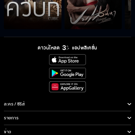
ดาวน์โหลด
แอปพลิเคชั่น
ละคร / ซีรีส์
ละคร/ซีรีส์
รายการ
ซีรีส์นานาชาติ
รายการทั้งหมด
ข่าว