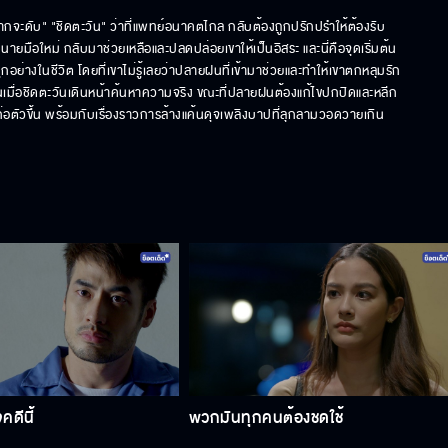
จะดับ" "ชิดตะวัน" ว่าที่แพทย์อนาคตไกล กลับต้องถูกปรักปรำให้ต้องรับ
มือใหม่ กลับมาช่วยเหลือและปลดปล่อยเขาให้เป็นอิสระ และนี่คือจุดเริ่มต้น
ุกอย่างในชีวิต โดยที่เขาไม่รู้เลยว่าปลายฝนที่เข้ามาช่วยและทำให้เขาตกหลุมรัก 
ึ้นเมื่อชิดตะวันเดินหน้าค้นหาความจริง ขณะที่ปลายฝนต้องแก้ไขปกปิดและหลีก
อยๆ ก่อตัวขึ้น พร้อมกับเรื่องราวการล้างแค้นดุจเพลิงบาปที่ลุกลามวอดวายเกิน
ดีนี้
พวกมันทุกคนต้องชดใช้