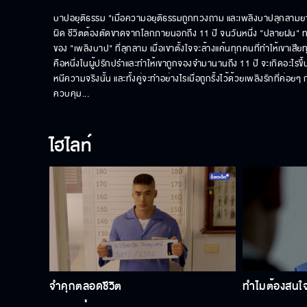
บาปอยุติธรรม "เมื่อความอยุติธรรมถูกทวงถาม และเพลิงบาปลุกลามยาก
ผิด ชีวิตต้องตัดขาดจากโลกภายนอกถึง 11 ปี จนวันหนึ่ง "ปลายฝน" ทนาย
ของ "เพลิงบาป" ที่ลุกลาม เมื่อเขาตั้งใจจะล้างแค้นทุกคนที่ทำให้เขาเสียท
คือหนึ่งในผู้ปรักปรำและทำให้เขาถูกจองจำมานานถึง 11 ปี จะเกิดอะไรข
หนีความจริงนั้น และทั้งคู่จะทำอย่างไรเมื่อถูกรั้งไว้ด้วยเพลิงรักที่ค่
ควบคุม...
ไฮไลท์
จำคุกตลอดชีวิต
ทำไมต้องสนใจค