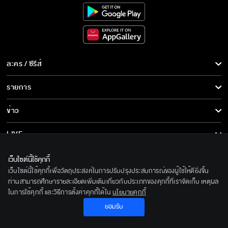
น่าเสียดาย
ละคร / ซีรีส์
แต่งงานกับลูกสาวลุงได้ไหม
ละคร/ซีรีส์
รายการ
ซีรีส์นานาชาติ
รายการทั้งหมด
ข่าว
เข้าใจผิด
การ์ตูน & เกม
ข่าวทั้งหมด
LIVE
รายการข่าว
ทีวีออนไลน์
เกี่ยวกับเรา
ระเริงชล วันนี้เสนอเป็นตอนแรก
เว็บไซต์นี้ใช้คุกกี้
ข่าวประชาสัมพันธ์
เว็บไซต์นี้ใช้คุกกี้เพื่อวัตถุประสงค์ในการปรับปรุงประสบการณ์ของผู้ใช้ให้ดียิ่งขึ้น
BEC World
ติดตามเราได้ที่
ท่านสามารถศึกษารายละเอียดเพิ่มเติมเกี่ยวกับประเภทของคุกกี้ที่เราจัดเก็บ เหตุผล
ในการใช้คุกกี้ และวิธีการตั้งค่าคุกกี้ได้ใน
นโยบายคุกกี้
รู้จักเรา
ระเริงชล เริ่มตอนแรกอังคารที่ 26 เมษายนนี้
© 2020 Bangkok Entertainment Co.,Ltd. All Rights Reserved.
ยอมรับ
นโยบายด้านลิขสิทธิ์
Powered by BECi Corporation Ltd.