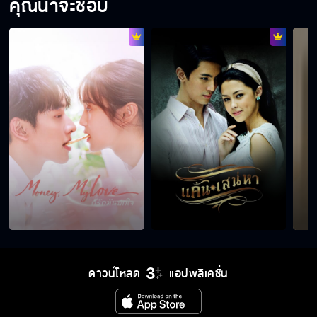
คุณน่าจะชอบ
ขอโทษพี่ไม่ได้ตั้งใจ
ไปกับฉัน ไปงั้นคุณตายแน่
อย่าให้มันหนีไปได้
หนอนบ่อนไส้
ดาวน์โหลด
แอปพลิเคชั่น
ร่างกายต้องการปะทะ