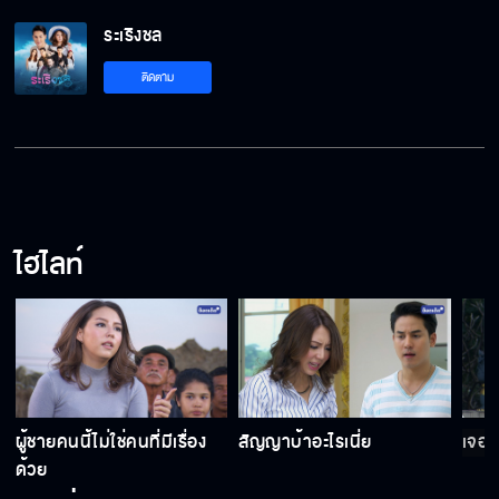
ระเริงชล
ทั้งหมดมันก็เป็นแค่เรื่องหลอกลวง
ติดตาม
ผมไม่ยอมให้คุณตกอยู่ในอันตราย
ไฮไลท์
ตกอยู่ในอันตราย
ในที่สุดมันก็โผล่หัวออกมาจนได้
ผู้ชายคนนี้ไม่ใช่คนที่มีเรื่อง
สัญญาบ้าอะไรเนี่ย
เจอกั
ถ้าผู้กองไปแล้วไม่กลับมาพี่จะทำยังไง
ด้วย