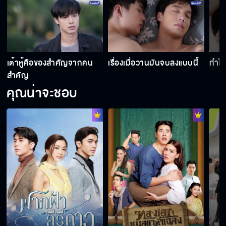
เต้าหู้คือของสำคัญจากคน
เรื่องเมื่อวานมันจบลงแบบนี้
ทำไมไ
สำคัญ
คุณน่าจะชอบ