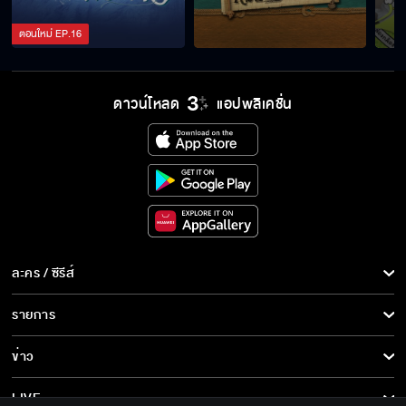
ตอนใหม่
EP.
16
ดาวน์โหลด
แอปพลิเคชั่น
ละคร / ซีรีส์
ละคร/ซีรีส์
รายการ
ซีรีส์นานาชาติ
รายการทั้งหมด
ข่าว
การ์ตูน & เกม
ข่าวทั้งหมด
LIVE