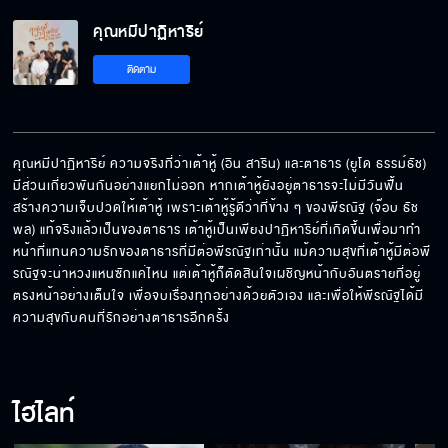
คุณหมีปาฏิหาริย์
ติดตาม
คุณหมีปาฏิหาริย์ ความจริงที่ว่าเต้าหู้ (อิน สาริน) และตาธาร (ยูโด ธรรม์ธัช) 
มีส่วนเกี่ยวพันกันอย่างแยกไม่ออก หากเต้าหู้ยังอยู่ตาธารจะไม่มีวันฟื้น 
สร้างความเจ็บปวดให้เต้าหู้ เพราะเต้าหู้รู้ดีว่าที่ข้าง ๆ ของพีรณัฐ (จ๊อบ ธัช
พล) แท้จริงแล้วเป็นของตาธาร เต้าหู้เป็นเพียงปาฏิหาริย์ที่เกิดขึ้นเพื่อมาทำ
หน้าที่แทนความรักของตาธารที่มีต่อพีรณัฐเท่านั้น แม้ความสุขที่เต้าหู้มีต่อพี
รณัฐจะน่าหวงแหนซักแค่ไหน แต่เต้าหู้ก็ตัดสินใจเผชิญหน้ากับอันตรายที่อยู่
ตรงหน้าอย่างเต็มใจ เพื่อจบเรื่องทุกอย่างด้วยตัวเอง และเพื่อให้พีรณัฐได้มี
ความสุขกับคนที่รักอย่างตาธารอีกครั้ง
ไฮไลท์