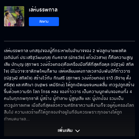
เล่ห์บรรพกาล EP.13[5/5]
เล่ห์บรรพกาล
ติดตาม
เล่ห์บรรพกาล บทสรุปของผู้ที่กระหายในอำนาจของ 2 พ่อลูกนายพลคิด 
(อภินันท์ ประเสริฐวัฒนกุล) กับคราส (นัทธวัชร์ แก้วบัวสาย) ก็คือความสูญ
เสีย ปักบุญ (สุภาพร วงษ์ถ้วยทอง)คือเครื่องมือที่ดีที่สุดที่อดุล (ณัฐวุฒิ สกิด
ใจ) มีไม่ว่าจะชาติภพไหนก็ตาม เล่ห์เหลี่ยมแห่งกาลเวลานับพันปีที่ท้าววาร 
(ณัฐวุฒิ สกิดใจ) สร้างไว้กับ ทิณสรี (สุภาพร วงษ์ถ้วยทอง) ราวิ (จิรายุ ตั้ง
ศรีสุข) และศศิณา (ณฐพร เตมีรักษ์) ได้ถูกเปิดเผยจนหมดสิ้น เทวรูปถูกสร้าง
ขึ้นด้วยความรัก โลภ โกรธ หลง ของท้าววาร เป็นความผูกพันของคนทั้ง 4 
คนในทุกภพทุกชาติ ผู้สร้าง ผู้ทำลาย ผู้สูญเสีย และ ผู้ปกป้อง รวมเป็น
เทวรูปกาลเทพ เมื่อถึงที่สุดแล้วความศรัทธาความดีงามก็จะอยู่คุ้มครองโลก
สืบไป ความเลวร้ายก็ได้ถูกจองจำอยู่ในที่อันควรเพราะทุกอย่างได้ถูก
กำหนดมาแล
... 
เพิ่มเติม 