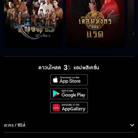
ดาวน์โหลด
แอปพลิเคชั่น
ละคร / ซีรีส์
ละคร/ซีรีส์