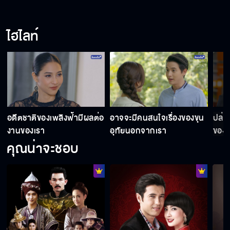
ไฮไลท์
อดีตชาติของเพลิงฟ้ามีผลต่อ
อาจจะมีคนสนใจเรื่องของขุน
ปล่อ
งานของเรา
อุทัยนอกจากเรา
ของม
คุณน่าจะชอบ