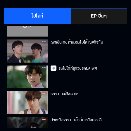
ไฮไลท์
EP อื่นๆ
ตกลงลุงคบกับผมแล้วใช่มั้ย
ณัฐเป็นเกย์ ถ้าแม่รับไม่ได้ ณัฐก็จะไป
รับไม่ได้ที่ลูกวิปริตผิดเพศ
หวาน...แต่ก็ชอบนะ
ปากณัฐหวาน...แล้วนุ่มเหมือนเยลลี่