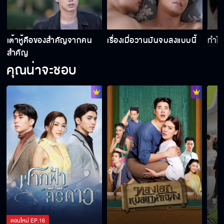
มึงมาอยู่ใกล้ กูยิ่งไม่มีสมาธิ
เต้าหู้คือของสำคัญจากคน
เรื่องเมื่อวานมันจบลงแบบนี้
ทำไมไ
สำคัญ
คุณน่าจะชอบ
ตอนนี้ผมอยากมีลุง
ลูกที่เกิดมาจากความผิดพลาด
ผมคือเต้าหู้ ตุ๊กตาหมีของพี่
มึงจงใจยุ่งแต่เรื่องสำคัญของกู
ตอนใหม่
EP.
16