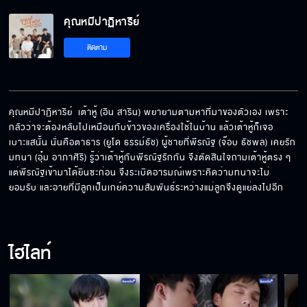
คุณหมีปาฏิหาริย์
ณัฐคือของขวัญของแม่
ติดตาม
ความรักมันดีอย่างนี้นี่เอง
คุณหมีปาฏิหาริย์  เต้าหู้ (อิน สาริน) พยายามตามหาที่มาของตัวเอง เพราะ
กลัวว่าจะต้องหลับไปเหมือนกับข้าวของเครื่องใช้ในบ้าน แล้วเต้าหู้ก็เจอ
เบาะแสนั้น นั่นคือตาธาร (ยูโด ธรรม์ธัช) ผู้ชายที่พีรณัฐ (จ๊อบ ธัชพล) เคยรัก 
เวลาของผมเหลืออีกเท่าไหร่
มทนา (อุ๋ม อาภาศิริ) รู้ว่าเต้าหู้กับพีรณัฐรักกัน จึงตัดสินใจถามเต้าหู้ตรง ๆ 
แต่พีรณัฐเข้ามาได้ยินซะก่อน จึงระเบิดอารมณ์เพราะคิดว่ามทนาจะไม่
ยอมรับ และอายที่มีลูกเป็นเกย์ความสัมพันธ์ระหว่างแม่ลูกจึงดูแย่ลงไปอีก
การถูกลืมเจ็บปวดยิ่งกว่าตายจากกัน
ไฮไลท์
กูดีใจนะที่มีมึง