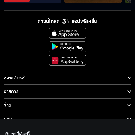
สัญญาแบบผู้ใหญ่เขาทำกันแบบนี้
ดาวน์โหลด
แอปพลิเคชั่น
ขอทำตามบทที่มึงเขียนไว้
หายบ้าซะที คุณแสนเขาเป็นผัวฉัน
ละคร / ซีรีส์
ละคร/ซีรีส์
รายการ
หรือว่ารักไปแล้วจริงๆ
ซีรีส์นานาชาติ
รายการทั้งหมด
ข่าว
การ์ตูน & เกม
ข่าวทั้งหมด
LIVE
ลองหน่อยสิฮะ น้ำลำยอง
รายการข่าว
ทีวีออนไลน์
เกี่ยวกับเรา
เว็บไซต์นี้ใช้คุกกี้