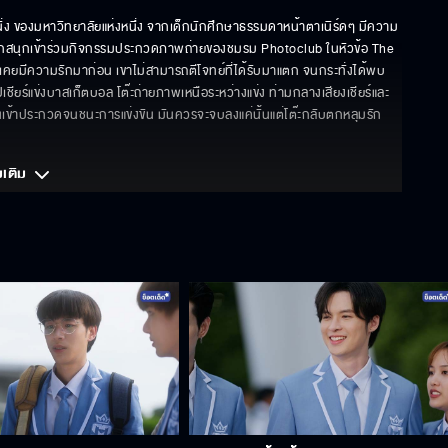
นิ่ง ของมหาวิทยาลัยแห่งหนึ่ง จากเด็กนักศึกษาธรรมดาหน้าตาเนิร์ดๆ มีความ
่อเขานึกสนุกเข้าร่วมกิจกรรมประกวดภาพถ่ายของชมรม Photoclub ในหัวข้อ The 
เคยมีความรักมาก่อน เขาไม่สามารถตีโจทย์ที่ได้รับมาแตก จนกระทั่งได้พบ
ไปเชียร์แข่งบาสเก็ตบอล โต๊ะถ่ายภาพเหนือระหว่างแข่ง ท่ามกลางเสียงเชียร์และ
นเข้าประกวดจนชนะการแข่งขัน มันควรจะจบลงแค่นั้นแต่โต๊ะกลับตกหลุมรัก
มเติม 