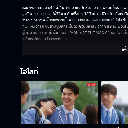
แอบหลงรักเดอะซีรีส์ "โต๊ะ" นักศึกษาชั้นปีที่สอง เอกภาพยนตร์และภาพ
สุขกับการถ่ายรูปและใช้ชีวิตอยู่กับเพื่อนๆ ก็มีอันต้องเปลี่ยนไป เมื
magic of love ด้วยเพราะหน้าตาแสนธรรมดาของหนุ่มแว่น ทำให้โต๊ะไม่
กับ "เหนือ" รุ่นพี่ปีสามผู้มีดีกรีเป็นถึงเดือนมหาลัย จากการตามเพื่อน
ผู้คนมากมาย เขาตั้งชื่อภาพว่า "YOU ARE THE MAGIC" และส่งรูปนั้
เหนือเข้าให้อย่างจัง เพราะควา
... 
เพิ่
ไฮไลท์