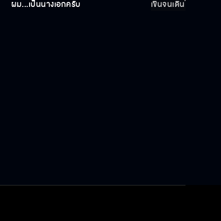
ผม...เป็นนางเอกครับ
เขินจนเดินไม่ไหว
เดี๋ยวจะจัดให้หนัก ๆ เลย
ติวกับพี่แล้วอะ ทำไมยังจูบห่วยอยู่อีก
นี่ความฝันหรือว่าความจริง
แวนโก๊ะที่พี่ชอบอะ ก็คือโต๊ะไง