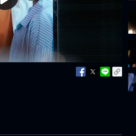
lay
ideo