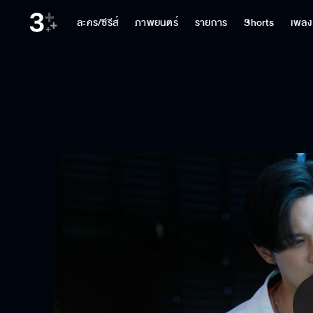
ละคร/ซีรีส์
ภาพยนตร์
รายการ
Shorts
เพลง