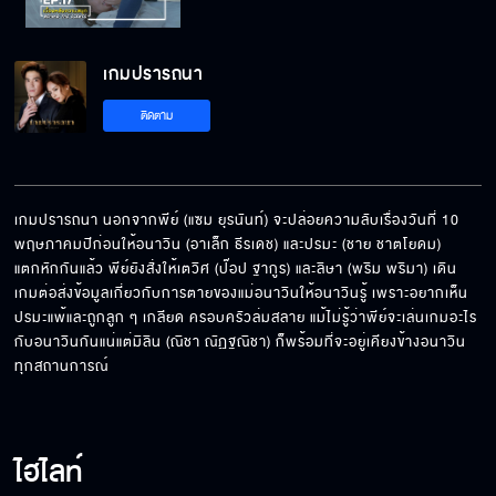
Behind The Scenes เกมปรารถนา EP.16
เกมปรารถนา
ติดตาม
Behind The Scenes เกมปรารถนา EP.15
เกมปรารถนา นอกจากพีย์ (แซม ยุรนันท์) จะปล่อยความลับเรื่องวันที่ 10 
พฤษภาคมปีก่อนให้อนาวิน (อาเล็ก ธีรเดช) และปรมะ (ชาย ชาตโยดม) 
Behind The Scenes เกมปรารถนา EP.14
แตกหักกันแล้ว พีย์ยังสั่งให้เตวิศ (ป๊อป ฐากูร) และลิษา (พริม พริมา) เดิน
เกมต่อส่งข้อมูลเกี่ยวกับการตายของแม่อนาวินให้อนาวินรู้ เพราะอยากเห็น
ปรมะแพ้และถูกลูก ๆ เกลียด ครอบครัวล่มสลาย แม้ไม่รู้ว่าพีย์จะเล่นเกมอะไร
กับอนาวินกันแน่แต่มิลิน (ณิชา ณัฏฐณิชา) ก็พร้อมที่จะอยู่เคียงข้างอนาวิน
Behind The Scenes เกมปรารถนา EP.13
ทุกสถานการณ์
Behind The Scenes เกมปรารถนา EP.12
ไฮไลท์