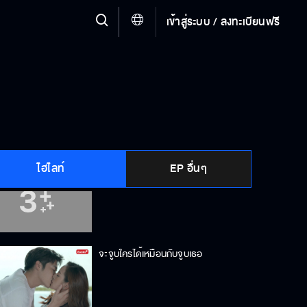
เข้าสู่ระบบ / ลงทะเบียนฟรี
ฉันชอบเธอมากกว่าที่เธอชอบฉัน
I’m Milin From Thailand
ไฮไลท์
EP อื่นๆ
โลกของฉันตอนนี้มีแค่เธอคนเดียว
จะจูบใครได้เหมือนกับจูบเธอ