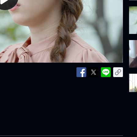
lay
ideo