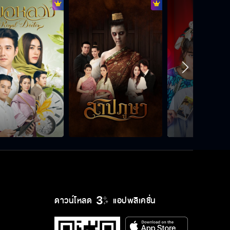
เธอมีอะไรปิดบังฉันหรือเปล่า
ห่วงตัวเองก่อน ไม่ใช่ไปห่วงผู้หญิงคน
นั้น
ทีนี้แกรู้หรือยังว่าแกกำลังเล่นอยู่กับใคร
Shot เด็ดที่ทุกคนต้องช็อก
ดาวน์โหลด
แอปพลิเคชั่น