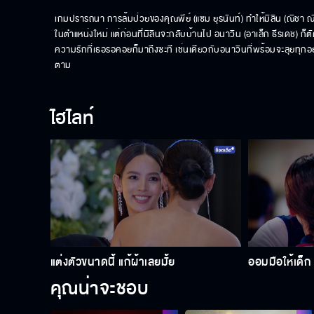
เกมปรารถนา การล้มป่วยของคุณพีย์ (แซม ยุรนันท์) ทำให้มิลิน (ณิชา 
ในตำแหน่งใหม่ แต่ก่อนที่มิลินจะกลับบ้านไป อนาวิน (อาเล็ก ธีรเดช) ก็
ความรักที่เธอรอคอยก็มาถึงซะที เช่นเดียวกับอนาวินที่พร้อมจะลุยทุกอย
ตาม
ไฮไลท์
แต่งตัวขนาดนี้ แก้ผ้าเลยมั้ย
ออมมือให้เด็ก
คุณน่าจะชอบ